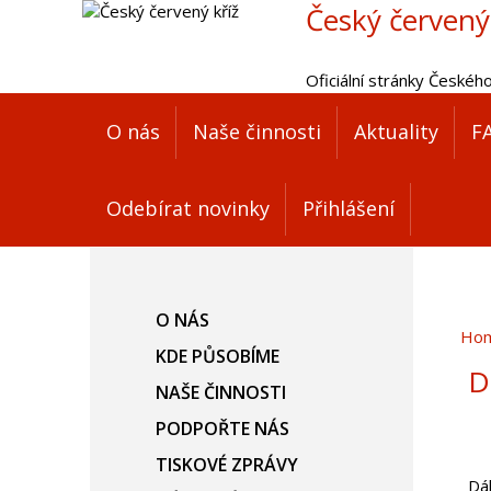
Český červený
Oficiální stránky Českéh
O nás
Naše činnosti
Aktuality
F
Odebírat novinky
Přihlášení
O NÁS
Ho
KDE PŮSOBÍME
D
NAŠE ČINNOSTI
PODPOŘTE NÁS
TISKOVÉ ZPRÁVY
Dál