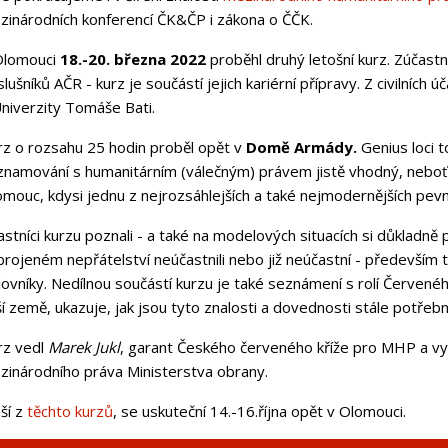
zinárodních konferencí ČK&ČP i zákona o ČČK.
Olomouci
18.-20. března 2022
proběhl druhý letošní kurz. Zúčast
slušníků AČR - kurz je součástí jejich kariérní přípravy. Z civilních
Univerzity Tomáše Bati.
rz o rozsahu 25 hodin proběl opět v
Domě Armády.
Genius loci t
namování s humanitárním (válečným) právem jistě vhodný, neboť slo
mouc, kdysi jednu z nejrozsáhlejších a také nejmodernějších pevn
stníci kurzu poznali - a také na modelových situacích si důkladně pr
rojeném nepřátelství neúčastnili nebo již neúčastní - především ted
ovníky. Nedílnou součástí kurzu je také seznámení s rolí Červeného
í země, ukazuje, jak jsou tyto znalosti a dovednosti stále potřebn
rz vedl
Marek Jukl
, garant Českého červeného kříže pro MHP a vy
zinárodního práva Ministerstva obrany.
ší z
těchto kurzů
, se uskuteční 14.-16.října opět v Olomouci.