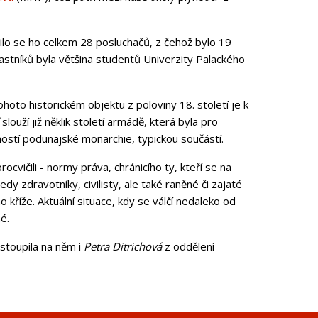
nilo se ho celkem 28 posluchačů, z čehož bylo 19
 účastníků byla většina studentů Univerzity Palackého
ohoto historickém objektu z poloviny 18. století je k
uží již něklik století armádě, která byla pro
ostí podunajské monarchie, typickou součástí.
ocvičili - normy práva, chránicího ty, kteří se na
y zdravotníky, civilisty, ale také raněné či zajaté
 kříže. Aktuální situace, kdy se válčí nedaleko od
é.
stoupila na něm i
Petra Ditrichová
z oddělení