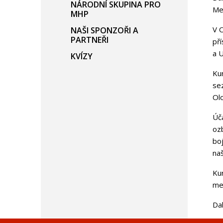
NÁRODNÍ SKUPINA PRO
Me
MHP
V 
NAŠI SPONZOŘI A
PARTNEŘI
pří
a 
KVÍZY
Ku
sez
Olo
Úča
ozb
boj
naš
Ku
me
Dal