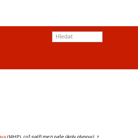
áva
(MHP), což patří mezi naše úkoly plynoucí z