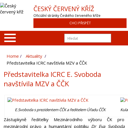
ČESKÝ ČERVENÝ KŘÍŽ
Oficiální stránky Českého červeného kříže
CHCI PŘISPĚT
Home
Aktuality
Představitelka ICRC navštívila MZV a ČČK
Představitelka ICRC E. Svoboda
navštívila MZV a ČČK
E.Svoboda s prezidentem ČČK a ředitelem Úřadu ČČK
Kula
Zástupkyně ředitelky Mezinárodního výboru ČK pro
mezinárodní právo a humanitární politiíku
Dr Eva Svoboda