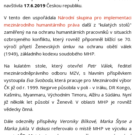
navštívila
17.6.2019
Českou republiku.
V tento den uspořádala
Národní skupina pro implementaci
mezinárodního humanitárního práva
další z "kulatých stolů"
zaměřený na na ochranu humanitárních pracovníků v situacích
ozbrojeného konfliktu, který rovněž připomněl blížící se 70.
výročí přijetí Ženevských úmluv na ochranu obětí válek
(1949), základního kodexu soudobého MHP.
Na kulatém stole, který otevřel
Petr Válek
, ředitel
mezinárodněprávního odboru MZV, s hlavním příspěvkem
vystoupila
Eva Svoboda
, která pracuje pro Mezinárodní výbor
ČK již od r. 1999. Nejprve působila v poli - v Iráku, DR Kongo,
Kašmíru, Myanmaru, Východním Timoru, Alžíru a Súdánu. Nyní
již několik let působí v Ženevě. V oblasti MHP je rovněž
vědecky činná.
Dále odezněly příspěvky
Veroniky Bílkové, Marka Štyse a
Marka Jukla
. V diskusi referovalo o místě MHP ve výcviku a