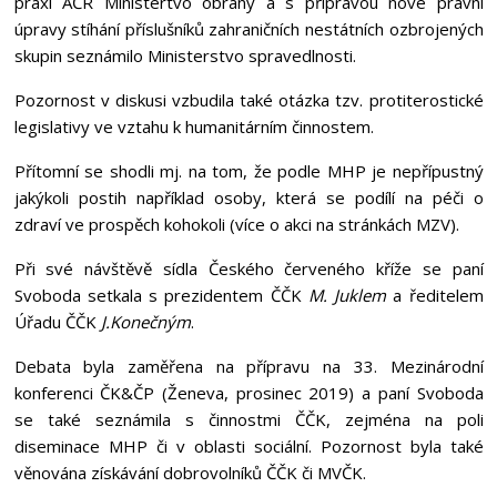
praxi AČR Ministertvo obrany a s přípravou nové právní
úpravy stíhání příslušníků zahraničních nestátních ozbrojených
skupin seznámilo Ministerstvo spravedlnosti.
Pozornost v diskusi vzbudila také otázka tzv. protiterostické
legislativy ve vztahu k humanitárním činnostem.
Přítomní se shodli mj. na tom, že podle MHP je nepřípustný
jakýkoli postih například osoby, která se podílí na péči o
zdraví ve prospěch kohokoli (více o akci na stránkách MZV).
Při své návštěvě sídla Českého červeného kříže se paní
Svoboda setkala s prezidentem ČČK
M. Juklem
a ředitelem
Úřadu ČČK
J.Konečným
.
Debata byla zaměřena na přípravu na 33. Mezinárodní
konferenci ČK&ČP (Ženeva, prosinec 2019) a paní Svoboda
se také seznámila s činnostmi ČČK, zejména na poli
diseminace MHP či v oblasti sociální. Pozornost byla také
věnována získávání dobrovolníků ČČK či MVČK.