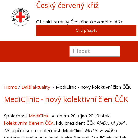
Český červený kříž
Oficiální stránky Českého červeného kříže
Chci přispět
Home
Další aktuality
MediClinic - nový kolektivní člen ČČK
MediClinic - nový kolektivní člen ČČK
Společnost
MediClinic
se dnem 20. října 2010 stala
kolektivním členem ČČK
, kdy prezident ČČK
RNDr. M. Jukl ,
Dr.
a předseda společnosti MediClinic
MUDr. E. Bláha
podepsali smlouvu o kolektivním členství.
MediClinic
se tak