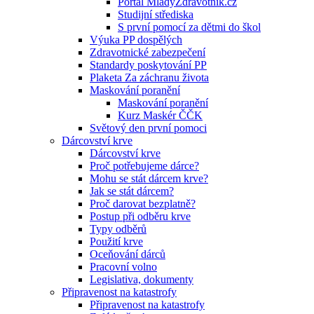
Portál MladyZdravotnik.cz
Studijní střediska
S první pomocí za dětmi do škol
Výuka PP dospělých
Zdravotnické zabezpečení
Standardy poskytování PP
Plaketa Za záchranu života
Maskování poranění
Maskování poranění
Kurz Maskér ČČK
Světový den první pomoci
Dárcovství krve
Dárcovství krve
Proč potřebujeme dárce?
Mohu se stát dárcem krve?
Jak se stát dárcem?
Proč darovat bezplatně?
Postup při odběru krve
Typy odběrů
Použití krve
Oceňování dárců
Pracovní volno
Legislativa, dokumenty
Připravenost na katastrofy
Připravenost na katastrofy