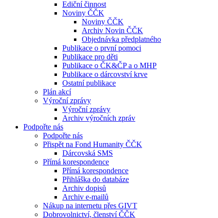
Ediční činnost
Noviny ČČK
Noviny ČČK
Archiv Novin ČČK
Objednávka předplatného
Publikace o první pomoci
Publikace pro děti
Publikace o ČK&ČP a o MHP
Publikace o dárcovství krve
Ostatní publikace
Plán akcí
Výroční zprávy
Výroční zprávy
Archiv výročních zpráv
Podpořte nás
Podpořte nás
Přispět na Fond Humanity ČČK
Dárcovská SMS
Přímá korespondence
Přímá korespondence
Přihláška do databáze
Archiv dopisů
Archiv e-mailů
Nákup na internetu přes GIVT
Dobrovolnictví, členství ČČK