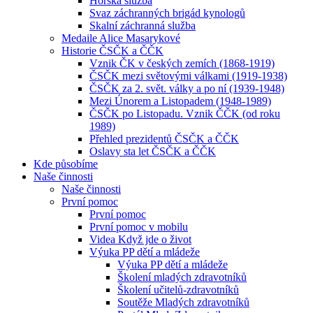
Horská služba
Svaz záchranných brigád kynologů
Skalní záchranná služba
Medaile Alice Masarykové
Historie ČSČK a ČČK
Vznik ČK v českých zemích (1868-1919)
ČSČK mezi světovými válkami (1919-1938)
ČSČK za 2. svět. války a po ní (1939-1948)
Mezi Únorem a Listopadem (1948-1989)
ČSČK po Listopadu. Vznik ČČK (od roku
1989)
Přehled prezidentů ČSČK a ČČK
Oslavy sta let ČSČK a ČČK
Kde působíme
Naše činnosti
Naše činnosti
První pomoc
První pomoc
První pomoc v mobilu
Videa Když jde o život
Výuka PP dětí a mládeže
Výuka PP dětí a mládeže
Školení mladých zdravotníků
Školení učitelů-zdravotníků
Soutěže Mladých zdravotníků