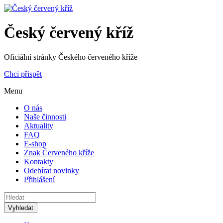
Český červený kříž
Oficiální stránky Českého červeného kříže
Chci přispět
Menu
O nás
Naše činnosti
Aktuality
FAQ
E-shop
Znak Červeného kříže
Kontakty
Odebírat novinky
Přihlášení