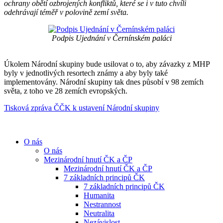
ochrany obětí ozbrojených konfliktů, které se i v tuto chvíli
odehrávají téměř v polovině zemí světa.
Podpis Ujednání v Černínském paláci
Úkolem Národní skupiny bude usilovat o to, aby závazky z MHP
byly v jednotlivých resortech známy a aby byly také
implementovány. Národní skupiny tak dnes působí v
98 zemích
světa
, z toho ve 28 zemích evropských.
Tisková zpráva ČČK k ustavení Národní skupiny
O nás
O nás
Mezinárodní hnutí ČK a ČP
Mezinárodní hnutí ČK a ČP
7 základních principů ČK
7 základních principů ČK
Humanita
Nestrannost
Neutralita
Nezávislost