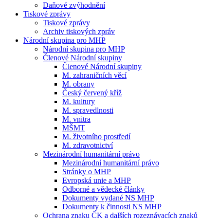
Daňové zvýhodnění
Tiskové zprávy
Tiskové zprávy
Archiv tiskových zpráv
Národní skupina pro MHP
Národní skupina pro MHP
Členové Národní skupiny
Členové Národní skupiny
M. zahraničních věcí
M. obrany
Český červený kříž
M. kultury
M. spravedlnosti
M. vnitra
MŠMT
M. životního prostředí
M. zdravotnictví
Mezinárodní humanitární právo
Mezinárodní humanitární právo
Stránky o MHP
Evropská unie a MHP
Odborné a vědecké články
Dokumenty vydané NS MHP
Dokumenty k činnosti NS MHP
Ochrana znaku ČK a dalších rozeznávacích znaků