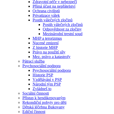
Zdravotní péče v nebezpečí
Přímá účast na nepřátelství
Ochrana civilistů
Privatizace válek
Postih válečných zločinů
Postih válečných zločinů
Odpovědnost za zločiny
Mezinárodní trestní soud
MHP a terorizmus
Nucené zmizení
Z historie MHP
Právo na použití síly
Mez. právo a katastrofy
Pátrací služba
Psychosociální podpora
Psychosociální podpora
Historie PSP
Vzdělávání v PSP
Národní tým PSP
Zvládneš to
Sociální činnosti
Přístup k hendikepovaným
Rekondiční pobyty pro děti
Dětská léčebna Bukovany
Ediční činnost