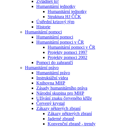
Zvládneš to!
Humanitární jednotky
Humanitární jednotky
Struktura HJ ČČK
Ústřední krizový tým
Historie
Humanitární pomoci
Humanitární pomoci
Humanitární pomoci v ČR
Humanitární pomoci v ČR
Projekty pomoci 1997
Projekty pomoci 2002
Pomoci do zahraničí
Humanitární právo
Humanitární právo
Instruktážní videa
Knihovna MHP
Zásady humanitárního práva
Národní skupina pro MHP
Užívání znaku červeného kříže
Červený krystal
Zákazy některých zbraní
Zákazy některých zbraní
Jaderné zbraně
Konvenční zbraně - trendy