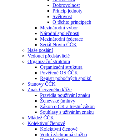
Dobrovolnost
Princip jednoty
Světovost
O těchto principech
Mezinárodní výbor
Národní společnosti
Mezinárodní federace
Seriál Novin ČČK
Naše poslání
Vedoucí představitelé
Organizační struktura
Organizační struktura
Pověřené OS ČČK
Registr pobočných spolků
Stanovy ČČK
Znak Červeného kříže
Pravidla používání znaku
Ženevské úmluvy
Zákon o ČK a trestní zákon
Souhlasy s užíváním znaku
Mládež ČČK
Kolektivní členové
Kolektivní členové
Vodní záchranná služba