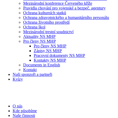
Mezinárodní konference Červeného kříže
Pravidla chování pro vojenské a bezpeč. agentury
Ochrana kulturních statků
Ochrana zdravotnického a humanitárního personálu
Ochrana životního prostředí
Ochrana škol
Mezinárodní trestní soudnictví
Aktuality NS MHP
Pro členy NS MHP
Pro členy NS MHP
Zápisy NS MHP
Pracovní dokumenty NS MHP
Kontakty NS MHP
Documents in English
Kontakt
Naši sponzoři a partneři
Kvízy
O nás
Kde působíme
Naše činnosti