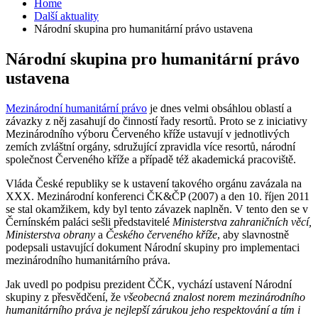
Home
Další aktuality
Národní skupina pro humanitární právo ustavena
Národní skupina pro humanitární právo
ustavena
Mezinárodní humanitární právo
je dnes velmi obsáhlou oblastí a
závazky z něj zasahují do činností řady resortů. Proto se z iniciativy
Mezinárodního výboru Červeného kříže ustavují v jednotlivých
zemích zvláštní orgány, sdružující zpravidla více resortů, národní
společnost Červeného kříže a případě též akademická pracoviště.
Vláda České republiky se k ustavení takového orgánu zavázala na
XXX. Mezinárodní konferenci ČK&ČP (2007) a den
10. říjen 2011
se stal okamžikem, kdy byl tento závazek naplněn. V tento den se v
Černínském paláci sešli představitelé
Ministerstva zahraničních věcí,
Ministerstva obrany
a
Českého červeného kříže
, aby slavnostně
podepsali ustavující dokument
Národní skupiny pro implementaci
mezinárodního humanitárního práva
.
Jak uvedl po podpisu prezident ČČK, vychází ustavení Národní
skupiny z přesvědčení, že
všeobecná znalost norem mezinárodního
humanitárního práva je nejlepší zárukou jeho respektování a tím i