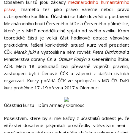
Obsahem kurzů jsou základy
mezinárodního humanitárního
práva
, známého též jako právo válečné neboli právo
ozbrojeného konfliktu. Účastníci se také dozvědí o postavení
Mezinárodního hnutí Červeného kříže a Červeného půlměsíce,
které je s MHP neoddělitelně spjato od svého vzniku. Krom
teoretické části je velká část hodinové dotace věnována
praktickému řešení konkrétních situací. Kurz vedl prezident
ČČK
Marek Jukl
a vystoulili na něm rovněž
Petra Ditrichová
z
Ministerstva obrany ČK a
Otakar Foltýn
z Generálního štábu
AČR. Mezi 18 posluchači byli převážně vojenští právníci,
zastoupeni byli i členové ČČK a zájemci z dalších civilních
organizací. Kurzy pořádá ČČK ve spolupráci s MO ČR. Další
kurz proběhne 17.-19.března 2017 v Olomouci.
Účastníci kurzu - Dům Armády Olomouc
Poselstvím, které by si měl každý z účastníků odnést je, že
vítězství dosažené jakýmikoli prostředky vítězstvím není -
porušením pravidel pro vedení války ztrácíme nakonec všichni.