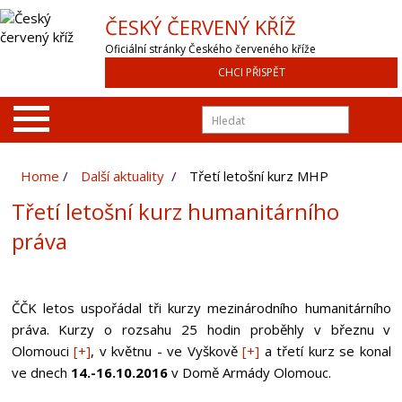
ČESKÝ ČERVENÝ KŘÍŽ
Oficiální stránky Českého červeného kříže
CHCI PŘISPĚT
Home
Další aktuality
Třetí letošní kurz MHP
Třetí letošní kurz humanitárního
práva
ČČK letos uspořádal tři kurzy mezinárodního humanitárního
práva. Kurzy o rozsahu 25 hodin proběhly v březnu v
Olomouci
[+]
, v květnu - ve Vyškově
[+]
a třetí kurz se konal
ve dnech
14.-16.10.2016
v Domě Armády Olomouc.