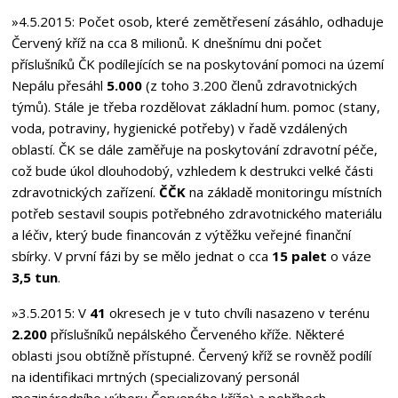
»4.5.2015
: Počet osob, které zemětřesení zásáhlo, odhaduje
Červený kříž na cca 8 milionů. K dnešnímu dni počet
příslušníků ČK podílejících se na poskytování pomoci na území
Nepálu přesáhl
5.000
(z toho 3.200 členů zdravotnických
týmů). Stále je třeba rozdělovat základní hum. pomoc (stany,
voda, potraviny, hygienické potřeby) v řadě vzdálených
oblastí. ČK se dále zaměřuje na poskytování zdravotní péče,
což bude úkol dlouhodobý, vzhledem k destrukci velké části
zdravotnických zařízení.
ČČK
na základě monitoringu místních
potřeb sestavil soupis potřebného zdravotnického materiálu
a léčiv, který bude financován z výtěžku veřejné finanční
sbírky. V první fázi by se mělo jednat o cca
15 palet
o váze
3,5 tun
.
»3.5.2015
: V
41
okresech je v tuto chvíli nasazeno v terénu
2.200
příslušníků nepálského Červeného kříže. Některé
oblasti jsou obtížně přístupné. Červený kříž se rovněž podílí
na identifikaci mrtných (specializovaný personál
mezinárodního výboru Červeného kříže) a pohřbech.