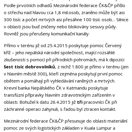
Podle prvotních odhadů Mezinárodní federace ČK&ČP přišlo
o střechu nad hlavou cca 1,8 mil.osob, zraněno může být asi
300 tisíc a počet mrtvých asi přesáhne 100 tisíc osob… Silnice
v oblasti jsou buď zničeny nebo blokovány sesuvy půdy.
Rovněž jsou přerušeny komunikační kanály.
Přímo v terénu již od 25.4.2015 poskytuje pomoc Červený
kříž – jeho nepálská národní společnost, mající rozsáhlé
zkušenosti s pomocí při přírodních pohromách, má k dipozici
šest tisíc dobrovolníků
, z nichž 1.800 je přímo v terénu (jen
v hlavním městě 300), kteří zejména poskytují první pomoc
obětem a pomáhají při vyhledávání raněných a mrtvých.
Krevní banka Nepálského ČK v Katmandu poskytuje
transfúzní přípravky hlavním zdravotnickým zařízením v
oblasti. Bohužel k datu 26.4.2015 již
tři
pracovníci ČK při
záchranné operaci zahynuli, s řadou byl ztracen kontakt.
Mezinárodní federace ČK&ČP přesunuje do oblasti materiální
pomoc ze svých logistických základen v Kuala Lumpur a