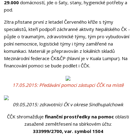
29.000
domácností, jde o šaty, stany, hygienické potřeby a
pod.
Zítra přistane první z letadel Červeného kříže s týmy
specialistů, kteří podpoří záchranné aktivity Nepálského ČK -
půjde o traumatým, zdravotnické týmy, tým pro vybudování
polní nemocnice, logistické týmy i týmy zaměřené na
komunikaci. Materiál je přepravován z lokálních skladů
Mezinárodní federace ČK&ČP (hlavní je v Kuala Lumpur). Na
financování pomoci se bude podílet i ČČK.
17.05.2015: Předávání pomoci zástupci ČČK na místě
09.05.2015: zdravotníci ČK v okrese Sindhupalchowk
ČČK shromažďuje
finanční prostředky na pomoc
oblasti
zasažené zemětřesení na sbírkovém účtu:
333999/2700, var. symbol 1504