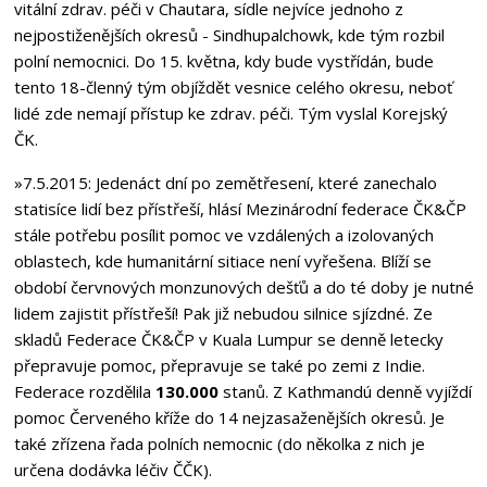
vitální zdrav. péči v Chautara, sídle nejvíce jednoho z
nejpostiženějších okresů - Sindhupalchowk, kde tým rozbil
polní nemocnici. Do 15. května, kdy bude vystřídán, bude
tento 18-členný tým objíždět vesnice celého okresu, neboť
lidé zde nemají přístup ke zdrav. péči. Tým vyslal Korejský
ČK.
»7.5.2015
: Jedenáct dní po zemětřesení, které zanechalo
statisíce lidí bez přístřeší, hlásí Mezinárodní federace ČK&ČP
stále potřebu posílit pomoc ve vzdálených a izolovaných
oblastech, kde humanitární sitiace není vyřešena. Blíží se
období červnových monzunových dešťů a do té doby je nutné
lidem zajistit přístřeší! Pak již nebudou silnice sjízdné. Ze
skladů Federace ČK&ČP v Kuala Lumpur se denně letecky
přepravuje pomoc, přepravuje se také po zemi z Indie.
Federace rozdělila
130.000
stanů. Z Kathmandú denně vyjíždí
pomoc Červeného kříže do 14 nejzasaženějších okresů. Je
také zřízena řada polních nemocnic (do několka z nich je
určena dodávka léčiv ČČK).