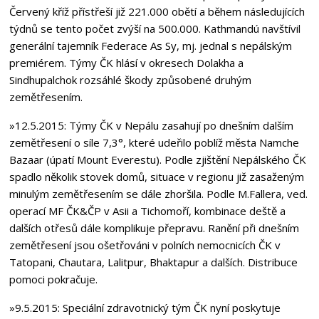
Červený kříž přístřeší již 221.000 obětí a během následujících
týdnů se tento počet zvýší na 500.000. Kathmandú navštívil
generální tajemník Federace As Sy, mj. jednal s nepálským
premiérem. Týmy ČK hlásí v okresech Dolakha a
Sindhupalchok rozsáhlé škody způsobené druhým
zemětřesením.
»12.5.2015
: Týmy ČK v Nepálu zasahují po dnešním dalším
zemětřesení o síle 7,3°, které udeřilo poblíž města Namche
Bazaar (úpatí Mount Everestu). Podle zjištění Nepálského ČK
spadlo několik stovek domů, situace v regionu již zasaženým
minulým zemětřesením se dále zhoršila. Podle M.Fallera, ved.
operací MF ČK&ČP v Asii a Tichomoří, kombinace deště a
dalších otřesů dále komplikuje přepravu. Ranění při dnešním
zemětřesení jsou ošetřováni v polních nemocnicích ČK v
Tatopani, Chautara, Lalitpur, Bhaktapur a dalších. Distribuce
pomoci pokračuje.
»9.5.2015
: Speciální zdravotnický tým ČK nyní poskytuje