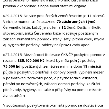
probíhá v koordinaci s nepálskými státními orgány.
»29.4.2015:
Nejvíce postižených zemětřesením je
11
okresů.
V nich je momentálně nasazeno
70 záchranných týmů
Červeného kříže, každý je složen z
12
členů. Dalších několik
stovek příslušníků Červeného kříže rozděluje postiženým
základní humanitární pomoc - stany, šaty, pitnou vodu, mýdla
aj. hygienické potřeby, tablety na úpravu vody apod.
»27.4.2015:
Mezinárodní federace ČK&ČP poskytne pomoc v
rozsahu
885.100.000 Kč
, která by měla pokrýt potřeby
75.000 lidí
postižených zemětřesením na dobu
18 měsíců
-
půjde o poskytnutí přístřeší a obnovy obydlí, vyplnění mezer
v poskytování zdravotní péče, o psychosociální asistenci,
pátrání po nezvěstných, základní domácí potřeby, zajištění
pitné vody, hygieny, ale také o příspěvky na pomoc místním
živnostníkům.
V současnosti poskytovaná okamžitá pomoc se dostává cca