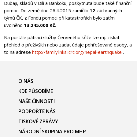
Dubaji, skladů v Dílí a Bankoku, poskytnuta bude také finanční
pomoc. Do země dne 26.4.2015 zamířilo
12
záchranných
týmů ČK, z Fondu pomoci při katastrofách bylo zatím
uvolněno
13.245.000 Kč
.
Na portále pátrací služby Červeného kříže lze mj. získat
přehled o přeživších nebo zadat údaje pohřešované osoby, a
to na adrese
http://familylinks.icrc.org/nepal-earthquake
.
O NÁS
KDE PŮSOBÍME
NAŠE ČINNOSTI
PODPOŘTE NÁS
TISKOVÉ ZPRÁVY
NÁRODNÍ SKUPINA PRO MHP