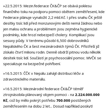
»22.5.2015
: Mezin.federace ČK&ČP se obává poklesu
finančního toku na podporu pomoci obětem zemětřesení, kde
Federace plánuje vynaložit 2,2 mld.Kč. I přes snahu ČK ještě
desítky tisíc lidí před monzunovými dešti nemá žádnou nebo
jen malou ochranu a problémem jsou zejména hygienické
podmínky, kde hrozí nebezpečí cholery. Komplikací jsou
sesuvy půdy. V terénmu působí 6,500 dobrovolníků
Nepálského ČK a šest mezinárodních týmů ČK. Přístřeší již
získalo čtvrť milionu rodin. Denně obdrží pitnou vodu několik
desítek tisíc lidí. Součástí je psychosociální pomoc. MVČK se
specializuje na bezpečné pohřbení.
»16.5.2015
: ČČK v Nepálu zahájil distribuci léčiv a
zdravotnického materiálu.
»16.5.2015
: Mezinárodní federace ČK&ČP téměř
ztrojnásobila plánovaný objem pomoci - na
2.224.000.000
Kč
, což by mělo pokrýt potřebu
700.000
postižených
zemětřesením na dobu 2 let... Dosud například poskytl