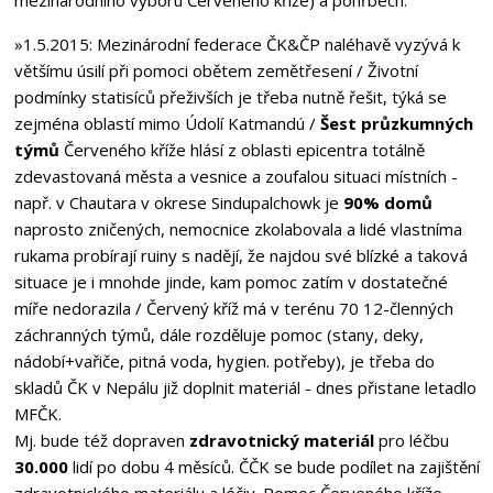
»1.5.2015
: Mezinárodní federace ČK&ČP naléhavě vyzývá k
většímu úsilí při pomoci obětem zemětřesení / Životní
podmínky statisíců přeživších je třeba nutně řešit, týká se
zejména oblastí mimo Údolí Katmandú /
Šest průzkumných
týmů
Červeného kříže hlásí z oblasti epicentra totálně
zdevastovaná města a vesnice a zoufalou situaci místních -
např. v Chautara v okrese Sindupalchowk je
90% domů
naprosto zničených, nemocnice zkolabovala a lidé vlastníma
rukama probírají ruiny s nadějí, že najdou své blízké a taková
situace je i mnohde jinde, kam pomoc zatím v dostatečné
míře nedorazila / Červený kříž má v terénu 70 12-členných
záchranných týmů, dále rozděluje pomoc (stany, deky,
nádobí+vařiče, pitná voda, hygien. potřeby), je třeba do
skladů ČK v Nepálu již doplnit materiál - dnes přistane letadlo
MFČK.
Mj. bude též dopraven
zdravotnický materiál
pro léčbu
30.000
lidí po dobu 4 měsíců. ČČK se bude podílet na zajištění
zdravotnického materiálu a léčiv. Pomoc Červeného kříže