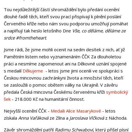
Tou nejdůležitější částí shromáždění bylo předání ocenění
dlouhé řadě těch, kteří svou prací přispívají k plnění poslání
Červeného kříže nebo nám svou podporou umožňují pomáhat
a naplňují tak heslo letošního Dne
Vše, co děláme, děláme ze
srdce #fromtheheart
.
Jsme rádi, že jsme mohli ocenit na sedm desítek z nich, ať již
Pamětním listem nebo vyznamenáním ČČK Za dlouholetou
práci a nesmíme zapomenout ani na Děkovné uznání spojené
s medailí
Děkujeme
- letos jsme jimi ocenili ve spolupráci s
Českou mincovnou zachránkyni života a množství těch, kteří
se zasloužili o pomoc obětem války na Ukrajině. V závěru
předala Česká mincovna Českému červenému kříži
symbolický
šek
- 218.000 Kč na humanitární činnost.
Nejvyšší ocenění ČČK -
Medaili Alice Masarykové
- letos
získala
Anna Vařáková
ze Zlína a
Jaroslava Vlčková
z Náchoda.
Závěr shromáždění patřil
Radimu Schwabovi
, který přišel písní