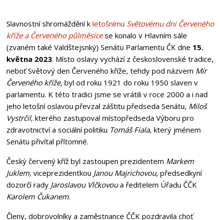
Slavnostní shromáždění k
letošnímu
Světovému dni Červeného
kříže a Červeného půlměsíce
se konalo v Hlavním sále
(zvaném také Valdštejsnký) Senátu Parlamentu ČK dne
15.
května 2023
. Místo oslavy vychází z československé tradice,
neboť Světový den Červeného kříže, tehdy pod názvem
Mír
Červeného kříže
, byl od roku 1921 do roku 1950 slaven v
parlamentu. K této tradici jsme se vrátili v roce 2000 a i nad
jeho letošní oslavou převzal záštitu předseda Senátu,
Miloš
Vystrčil,
kterého zastupoval místopředseda Výboru pro
zdravotnictví a sociální politiku
Tomáš
Fiala
, který jménem
Senátu přivítal přítomné.
Český červený kříž byl zastoupen prezidentem
Markem
Juklem,
viceprezidentkou
Janou Majrichovou
, předsedkyní
dozorčí rady
Jaroslavou Vlčkovou
a ředitelem Úřadu ČČK
Karolem Čukanem
.
Členy, dobrovolníky a zaměstnance ČČK pozdravila choť