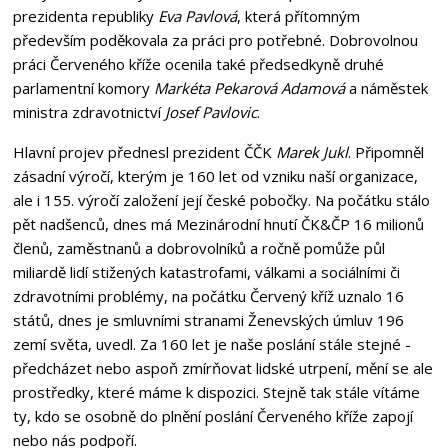
prezidenta republiky
Eva Pavlová
, která přítomným
především poděkovala za práci pro potřebné. Dobrovolnou
práci Červeného kříže ocenila také předsedkyně druhé
parlamentní komory
Markéta Pekarová Adamová
a náměstek
ministra zdravotnictví
Josef Pavlovic
.
Hlavní projev přednesl prezident ČČK
Marek Jukl
. Připomněl
zásadní výročí, kterým je 160 let od vzniku naší organizace,
ale i 155. výročí založení její české pobočky. Na počátku stálo
pět nadšenců, dnes má Mezinárodní hnutí ČK&ČP 16 milionů
členů, zaměstnanů a dobrovolníků a ročně pomůže půl
miliardě lidí stižených katastrofami, válkami a sociálními či
zdravotními problémy, na počátku Červený kříž uznalo 16
států, dnes je smluvními stranami Ženevských úmluv 196
zemí světa, uvedl. Za 160 let je naše poslání stále stejné -
předcházet nebo aspoň zmírňovat lidské utrpení, mění se ale
prostředky, které máme k dispozici. Stejně tak stále vítáme
ty, kdo se osobně do plnění poslání Červeného kříže zapojí
nebo nás podpoří.