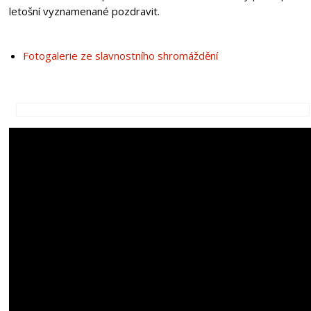
letošní vyznamenané pozdravit.
Fotogalerie ze slavnostního shromáždění