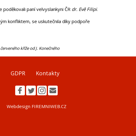
e poděkovali paní velvyslankyni ČR
dr. Evě Filipi
.
ým konfliktem, se uskutečnila díky podpoře
 červeného kříže od J. Konečného
GDPR
Kontakty
Webdesign FIREMNIWEB.CZ