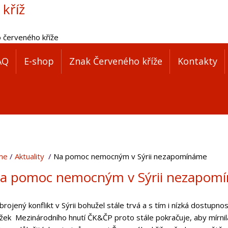
 kříž
o červeného kříže
AQ
E-shop
Znak Červeného kříže
Kontakty
me
Aktuality
Na pomoc nemocným v Sýrii nezapomínáme
a pomoc nemocným v Sýrii nezapom
rojený konflikt v Sýrii bohužel stále trvá a s tím i nízká dostup
žek Mezinárodního hnutí ČK&ČP proto stále pokračuje, aby mírnila 