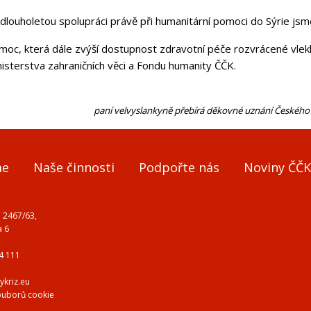
dlouholetou spolupráci právě při humanitární pomoci do Sýrie jsm
moc, která dále zvýší dostupnost zdravotní péče rozvrácené vlekl
isterstva zahraničních věci a Fondu humanity ČČK.
paní velvyslankyně přebírá děkovné uznání Českého
me
Naše činnosti
Podpořte nás
Noviny ČČK
 2467/63,
a 6
4 111
ykriz.eu
ouborů cookie