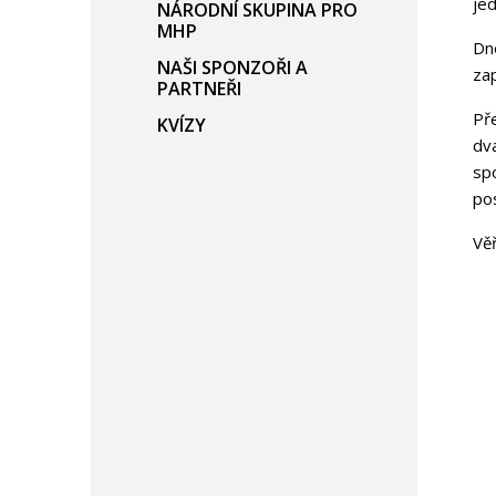
jed
NÁRODNÍ SKUPINA PRO
MHP
D
NAŠI SPONZOŘI A
zap
PARTNEŘI
Př
KVÍZY
dva
sp
pos
Vě