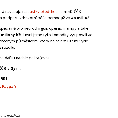
erá navazuje na
zásilky předchozí
, s nimiž ČČK
e na podporu zdravotní péče pomoc již za
48 mil. Kč
.
eciálně pro neurochirguii, operační lampy a také
 miliony Kč
. I nyní jsme tyto komodity vytipovali ve
 červeným půlměsícem, který na celém území Sýrie
 rozdílu.
 dařit i nadále pokračovat.
ČK v Sýrii:
1501
jen a používán