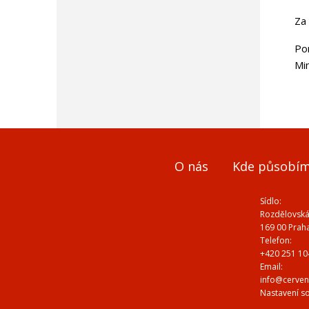
Za 
Po
Min
O nás
Kde působí
Sídlo:
Rozdělovská
169 00 Prah
Telefon:
+420 251 10
Email:
info@cerven
Nastavení s