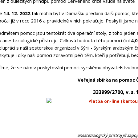
en z důležitých principů pomoci Červeného křiže všude na světě.
ne
14. 12. 2022
tak mohla být v Damašku předána další pomoc, kt
očal již v roce 2016 a pravidelně v nich pokračuje. Poskytli jsm
edmětem pomoc jsou tentokrát dva operační stoly, z toho jeden sp
 anesteziologické přístroje. Celková hodnota této pomoci činí
4,0
olupráci s naší sesterskou organizací v Sýrii - Syrským arabským
kytuje i díky naši pomoci zdravotní péči těm, kteří ji potřebují, bez
říme, že se nám v poskytování pomoci syrskému obyvatelstvu bude
Veřejná sbírka na pomoc Č
333999/2700, v. s. 
anesteziologický přístroj již zapo