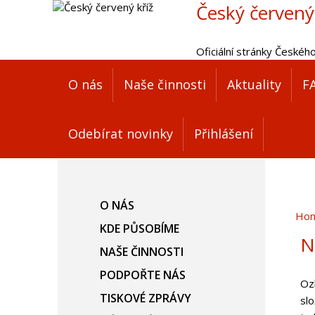
Český červený
Oficiální stránky Českéh
O nás
Naše činnosti
Aktuality
F
Odebírat novinky
Přihlášení
O NÁS
Ho
KDE PŮSOBÍME
N
NAŠE ČINNOSTI
PODPOŘTE NÁS
Ozb
TISKOVÉ ZPRÁVY
slo