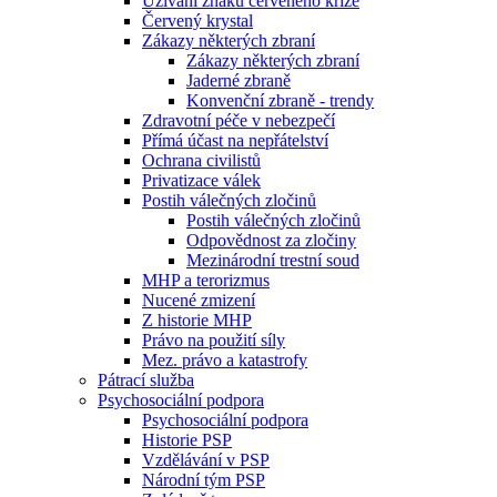
Užívání znaku červeného kříže
Červený krystal
Zákazy některých zbraní
Zákazy některých zbraní
Jaderné zbraně
Konvenční zbraně - trendy
Zdravotní péče v nebezpečí
Přímá účast na nepřátelství
Ochrana civilistů
Privatizace válek
Postih válečných zločinů
Postih válečných zločinů
Odpovědnost za zločiny
Mezinárodní trestní soud
MHP a terorizmus
Nucené zmizení
Z historie MHP
Právo na použití síly
Mez. právo a katastrofy
Pátrací služba
Psychosociální podpora
Psychosociální podpora
Historie PSP
Vzdělávání v PSP
Národní tým PSP