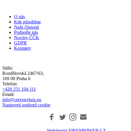
O nás
Kde působíme
Naše činnosti
Podpořte nás
Noviny ČČK
GDPR
Kontakty
Sídlo:
Rozdělovská 2467/63,
169 00 Praha 6
Telefon:
+420 251 104 111
Email:
info@cervenykriz.eu
Nastavení souborů cookie
Webdesign FIREMNIWEB.CZ