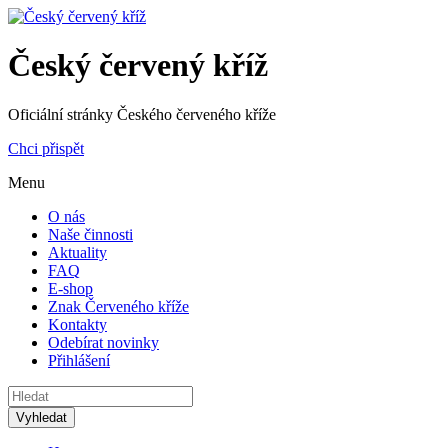
Český červený kříž
Oficiální stránky Českého červeného kříže
Chci přispět
Menu
O nás
Naše činnosti
Aktuality
FAQ
E-shop
Znak Červeného kříže
Kontakty
Odebírat novinky
Přihlášení