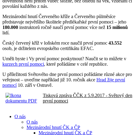
dovednosti není přitom vůbec složité, bez ohledu na věk, vzdělání či
povolání každého z nás.
Mezinárodní hnutí Červeného kříže a Červeného půlměsíce
představuje největšího školitele předlékařské první pomoci – jeho
180.000
instruktorů ročně naučí první pomoc více než
15 milionů
lidí.
Český červený kříž v loňském roce naučil první pomoc
43.552
osob, je držitelem evropského certifikátu EFAC.
Uměli byste i Vy první pomoc poskytnout? Naučit se to můžete v
kurzech první pomoci
, které pořádáme v celé republice.
U příležitosti Světového dne první pomoci pořádáme různé akce pro
veřejnost – uveďme například již 10. ročník akce
Hrad žije první
pomocí
10. září v Ostravě.
Tisková zpráva ČČK z 5.9.2017 - Světový den
první pomoci
O nás
O nás
Mezinárodní hnutí ČK a ČP
Mezinárodní hnutí ČK a ČP