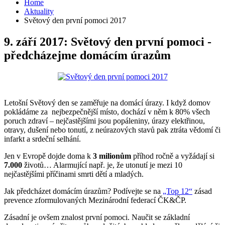
Home
Aktuality
Světový den první pomoci 2017
9. září 2017: Světový den první pomoci -
předcházejme domácím úrazům
Letošní Světový den se zaměřuje na domácí úrazy. I když domov
pokládáme za nejbezpečnější místo, dochází v něm k 80% všech
poruch zdraví – nejčastějšími jsou popáleniny, úrazy elektřinou,
otravy, dušení nebo tonutí, z neúrazových stavů pak ztráta vědomí či
infarkt a srdeční selhání.
Jen v Evropě dojde doma k
3 milionům
příhod ročně a vyžádají si
7.000
životů… Alarmující např. je, že utonutí je mezi 10
nejčastějšími příčinami smrti dětí a mladých.
Jak předcházet domácím úrazům? Podívejte se na
„Top 12“
zásad
prevence zformulovaných Mezinárodní federací ČK&ČP.
Zásadní je ovšem znalost první pomoci. Naučit se základní