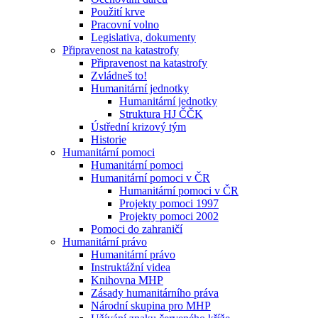
Použití krve
Pracovní volno
Legislativa, dokumenty
Připravenost na katastrofy
Připravenost na katastrofy
Zvládneš to!
Humanitární jednotky
Humanitární jednotky
Struktura HJ ČČK
Ústřední krizový tým
Historie
Humanitární pomoci
Humanitární pomoci
Humanitární pomoci v ČR
Humanitární pomoci v ČR
Projekty pomoci 1997
Projekty pomoci 2002
Pomoci do zahraničí
Humanitární právo
Humanitární právo
Instruktážní videa
Knihovna MHP
Zásady humanitárního práva
Národní skupina pro MHP