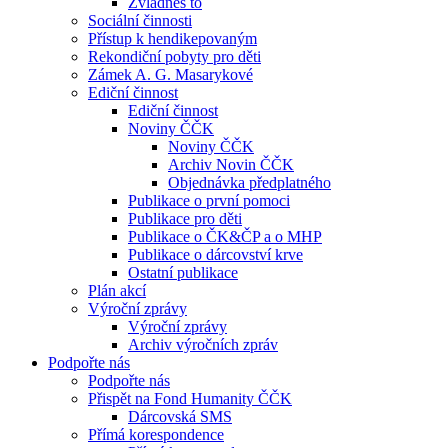
Zvládneš to
Sociální činnosti
Přístup k hendikepovaným
Rekondiční pobyty pro děti
Zámek A. G. Masarykové
Ediční činnost
Ediční činnost
Noviny ČČK
Noviny ČČK
Archiv Novin ČČK
Objednávka předplatného
Publikace o první pomoci
Publikace pro děti
Publikace o ČK&ČP a o MHP
Publikace o dárcovství krve
Ostatní publikace
Plán akcí
Výroční zprávy
Výroční zprávy
Archiv výročních zpráv
Podpořte nás
Podpořte nás
Přispět na Fond Humanity ČČK
Dárcovská SMS
Přímá korespondence