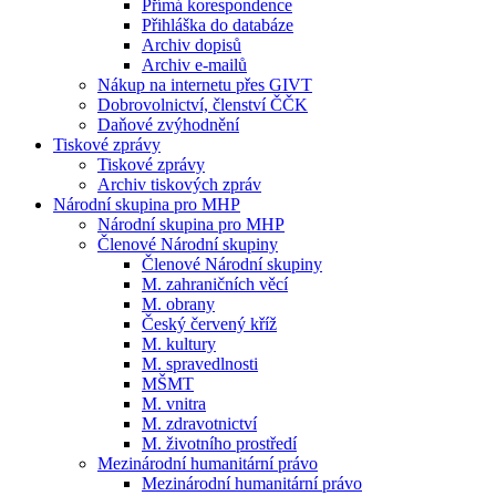
Přímá korespondence
Přihláška do databáze
Archiv dopisů
Archiv e-mailů
Nákup na internetu přes GIVT
Dobrovolnictví, členství ČČK
Daňové zvýhodnění
Tiskové zprávy
Tiskové zprávy
Archiv tiskových zpráv
Národní skupina pro MHP
Národní skupina pro MHP
Členové Národní skupiny
Členové Národní skupiny
M. zahraničních věcí
M. obrany
Český červený kříž
M. kultury
M. spravedlnosti
MŠMT
M. vnitra
M. zdravotnictví
M. životního prostředí
Mezinárodní humanitární právo
Mezinárodní humanitární právo