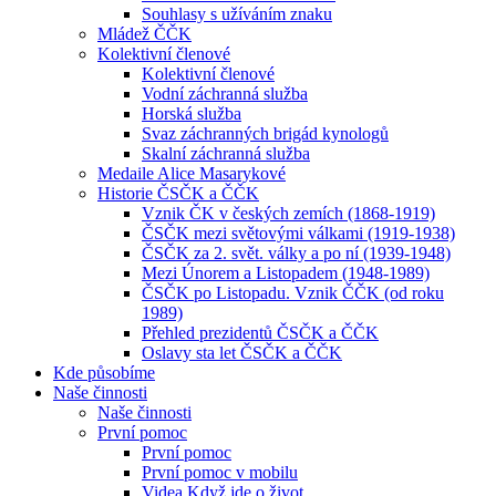
Souhlasy s užíváním znaku
Mládež ČČK
Kolektivní členové
Kolektivní členové
Vodní záchranná služba
Horská služba
Svaz záchranných brigád kynologů
Skalní záchranná služba
Medaile Alice Masarykové
Historie ČSČK a ČČK
Vznik ČK v českých zemích (1868-1919)
ČSČK mezi světovými válkami (1919-1938)
ČSČK za 2. svět. války a po ní (1939-1948)
Mezi Únorem a Listopadem (1948-1989)
ČSČK po Listopadu. Vznik ČČK (od roku
1989)
Přehled prezidentů ČSČK a ČČK
Oslavy sta let ČSČK a ČČK
Kde působíme
Naše činnosti
Naše činnosti
První pomoc
První pomoc
První pomoc v mobilu
Videa Když jde o život