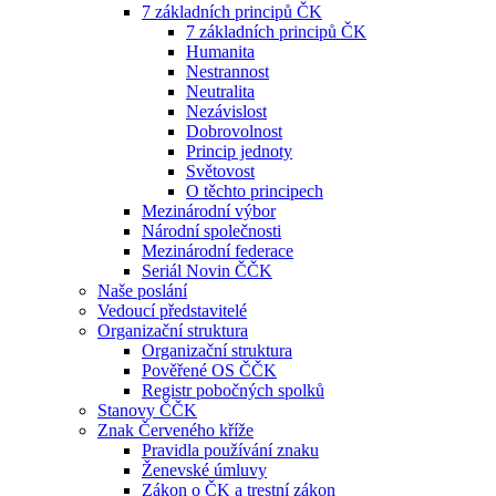
7 základních principů ČK
7 základních principů ČK
Humanita
Nestrannost
Neutralita
Nezávislost
Dobrovolnost
Princip jednoty
Světovost
O těchto principech
Mezinárodní výbor
Národní společnosti
Mezinárodní federace
Seriál Novin ČČK
Naše poslání
Vedoucí představitelé
Organizační struktura
Organizační struktura
Pověřené OS ČČK
Registr pobočných spolků
Stanovy ČČK
Znak Červeného kříže
Pravidla používání znaku
Ženevské úmluvy
Zákon o ČK a trestní zákon