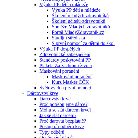
Výuka PP dětí a mládeže
Výuka PP dětí a mládeže
Školení mladých zdravotníků
Školení učitelů-zdravotníků
Soutěže Mladých zdravotníků
Portál MladyZdravotnik.cz
Studijní střediska
S první pomocí za dětmi do škol
Výuka PP dospělých
Zdravotnické zabezpečení
Standardy poskytování PP
Plaketa Za záchranu života
Maskování poranění
Maskování poranění
Kurz Maskér ČČK
Světový den první pomoci
Dárcovství krve
Dárcovství krve
Proč potřebujeme dárce?
Mohu se stát dárcem krve?
Jak se stát dárcem?
Proč darovat bezplatně?
Postup při odběru krve
Typy odběrů
Oceňování dárců