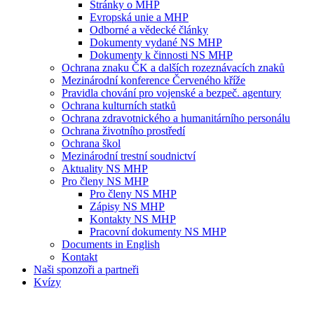
Stránky o MHP
Evropská unie a MHP
Odborné a vědecké články
Dokumenty vydané NS MHP
Dokumenty k činnosti NS MHP
Ochrana znaku ČK a dalších rozeznávacích znaků
Mezinárodní konference Červeného kříže
Pravidla chování pro vojenské a bezpeč. agentury
Ochrana kulturních statků
Ochrana zdravotnického a humanitárního personálu
Ochrana životního prostředí
Ochrana škol
Mezinárodní trestní soudnictví
Aktuality NS MHP
Pro členy NS MHP
Pro členy NS MHP
Zápisy NS MHP
Kontakty NS MHP
Pracovní dokumenty NS MHP
Documents in English
Kontakt
Naši sponzoři a partneři
Kvízy