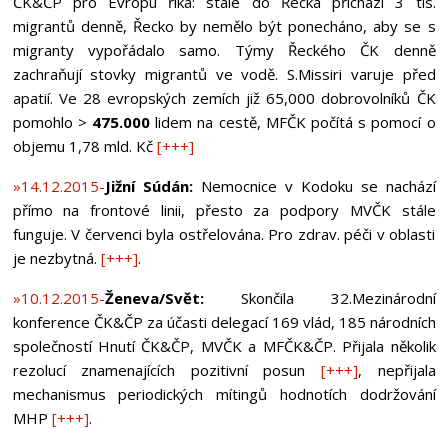
ČK&ČP pro Evropu říká: stále do Řecka přichází 3 tis.
migrantů denně, Řecko by nemělo být ponecháno, aby se s
migranty vypořádalo samo. Týmy Řeckého ČK denně
zachraňují stovky migrantů ve vodě. S.Missiri varuje před
apatií. Ve 28 evropských zemích již 65,000 dobrovolníků ČK
pomohlo >
475.000
lidem na cestě, MFČK počítá s pomocí o
objemu 1,78 mld. Kč
[+++]
»14.12.2015-
Jižní Súdán:
Nemocnice v Kodoku se nachází
přímo na frontové linii, přesto za podpory MVČK stále
funguje. V červenci byla ostřelována. Pro zdrav. péči v oblasti
je nezbytná.
[+++]
.
»10.12.2015-
Ženeva/Svět:
Skončila 32.Mezinárodní
konference ČK&ČP za účasti delegací 169 vlád, 185 národních
společností Hnutí ČK&ČP, MVČK a MFČK&ČP. Přijala několik
rezolucí znamenajících pozitivní posun
[+++]
, nepřijala
mechanismus periodických mítingů hodnotích dodržování
MHP
[+++]
.