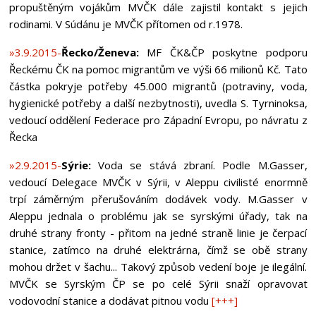
propuštěným vojákům MVČK dále zajistil kontakt s jejich
rodinami. V Súdánu je MVČK přítomen od r.1978.
»3.9.2015-
Řecko/Ženeva:
MF ČK&ČP poskytne podporu
Řeckému ČK na pomoc migrantům ve výši 66 milionů Kč. Tato
částka pokryje potřeby 45.000 migrantů (potraviny, voda,
hygienické potřeby a další nezbytnosti), uvedla S. Tyrninoksa,
vedoucí oddělení Federace pro Západní Evropu, po návratu z
Řecka
»2.9.2015-
Sýrie:
Voda se stává zbraní. Podle M.Gasser,
vedoucí Delegace MVČK v Sýrii, v Aleppu civilisté enormně
trpí záměrným přerušováním dodávek vody. M.Gasser v
Aleppu jednala o problému jak se syrskými úřady, tak na
druhé strany fronty - přitom na jedné straně linie je čerpací
stanice, zatímco na druhé elektrárna, čímž se obě strany
mohou držet v šachu... Takový způsob vedení boje je ilegální.
MVČK se Syrským ČP se po celé Sýrii snaží opravovat
vodovodní stanice a dodávat pitnou vodu
[+++]