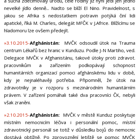
a sucha zdecimovaly úrodu, celé rodiny již nyní jedí jen jedno
nevelké jídlo denně... Nadto se blíží El Nino. Pravidelnost, s
jakou se Afrika s nedostatkem potravin potýká činí lidi
apatické, říká M. Charles, delegát MFČK v J.Africe. Blížícímu se
hladomoru lze ovšem předejít.
»3.10.2015-
Afghánistán:
MVČK odsoudil útok na Trauma
centrum Lékařů bez hranic v Kunduzu. Podle J-N Martiho, ved.
Delegace MVČK v Afghanistánu, takové útoky proti zdravot.
pracovníkům a zařízením podkopávají schopnost
humanitárních organizací pomoci afghánskému lidu v době,
kdy je nejnaléhavěji potřeba. Připomněl, že útok na
zdravotníky je v rozporu s mezinárodním humanitárním
právem. V zařízení pomáhali také dva pracovníci ČK, nebyli
však zraněni.
»2.10.2015-
Afghánistán:
MVČK v městě Kunduz poskytuje
místním nemocnicím léčiva i personální pomoc, místní
zdravotnický personál se totiž v důsledku bojů do nemocnic
dostává obtížně. Po zprovoznění letiště se pomoc MVČK