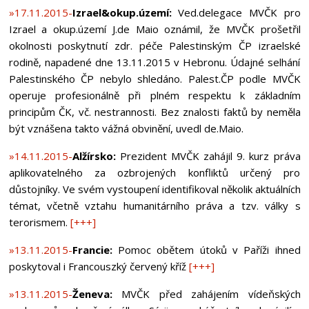
»17.11.2015-
Izrael&okup.území:
Ved.delegace MVČK pro
Izrael a okup.území J.de Maio oznámil, že MVČK prošetřil
okolnosti poskytnutí zdr. péče Palestinským ČP izraelské
rodině, napadené dne 13.11.2015 v Hebronu. Údajné selhání
Palestinského ČP nebylo shledáno. Palest.ČP podle MVČK
operuje profesionálně při plném respektu k základním
principům ČK, vč. nestrannosti. Bez znalosti faktů by neměla
být vznášena takto vážná obvinění, uvedl de.Maio.
»14.11.2015-
Alžírsko:
Prezident MVČK zahájil 9. kurz práva
aplikovatelného za ozbrojených konfliktů určený pro
důstojníky. Ve svém vystoupení identifikoval několik aktuálních
témat, včetně vztahu humanitárního práva a tzv. války s
terorismem.
[+++]
»13.11.2015-
Francie:
Pomoc obětem útoků v Paříži ihned
poskytoval i Francouszký červený kříž
[+++]
»13.11.2015-
Ženeva:
MVČK před zahájením vídeňských