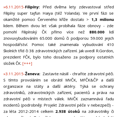
»6.11.2015-
Filipíny:
Před dvěma lety zdevastoval střed
Filipíny super tajfun Haiya (též Yolanda). Ve první fázi se
okamžité pomoci Červeného kříže dostalo >
1,3 milionu
lidem. Během dvou let však probíhala fáze obnovy - zde
pomohl Filipínský ČK přímo více než
880.000
lidí
znovuvybudováním 65.000 domů či podporou 59.000 jejich
hospodářství. Pomoc také znamenala vybudování 410
školních tříd či 38 zdravotnických zařízení. Jak uvedl R.Gordon,
prezident FČK, bylo toho dosaženo za podpory ostatních
složek ČK.
[+++]
»3.11.2015-
Ženeva:
Zastavte násilí - chraňte zdravotní péči.
S tímto provoláním se obrátil MVČK, MFČK&ČP a další
organizace na státy a další aktéry. Týká se ochrany
zdravotníků, zdravotnických zařízení, pacientů a práva na
zdravotní péči v místech válek. MVČK zaznamnává řadu
incidentů (podrobněji: Projekt Zdravotní péče v nebezpečí) -
za léta 2012-2014 celkem
2.938 útoků
na zdravotníky či