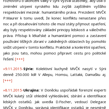
rozhovorů o ukončení války v Sýrii vyzval účastníky, aby úsilí o
zmírnění utrpení syrského lidu zvýšili zajištěním vyššího
respektování mezinár. humanitárního práva. Prezident MVČK
P.Maurer k tomu uvedl, že konec konfliktu nenastane přes
noc a při dosahování tohoto cíle musí státy přijmout opatření,
aby byly respektovány základní principy lidskosti a válečného
práva. Přístup k lékařské a humanitární pomoci a zastavení
používání těžkých zbraní v zalidněných oblastech by pomohlo
snížit utrpení v tomto konfliktu. Praktické a konkrétní opatření,
jako jsou tato, mohou pomoci připravit cestu pro politické
řešení.
[+++]
»9.11.2015-
Sýrie:
Kolektivní kuchyně MVČK nasytí v Sýrii
denně 250.000 lidí! V Allepu, Homsu, Lattakii, Damašku aj.
[+++]
»8.11.2015-
Ukrajina:
V Doněcku uspořádali forenzní experti
MVČK kulatý stůl ohledně vyhledávání, sbírání a identifikace
lidských ostatků. Jak uvedla D.Fischer, vedoucí Delegace
MVČK v Doněcku, správná identifikace ostatků je nesmírně