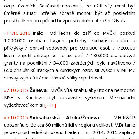
okup. územích. Současně upozornil, že užití síly musí být
úměrné situaci. Střelné zbraně mohou být až posledním
prostředkem pro případ bezprostředního ohrožení života.
»14.10.2015-
Irák:
Od ledna do září od MVČK: poskytl
1.000.000 osobám hygien. potřeby, kuchyňské náčiní a
přikrývky / opravil vodovody pro 930.000 osob / 720.000
lidem zajistil přístup ke zdrav. péči / 180.000 os. poskytl
granty na podnikání / 34.000 zadržených bylo navštíveno /
650 příslušníků iráckých a kurdských ozbr. sil vyškolil v MHP /
stovky zajatců irácko-iránské války repatrioval.
»7.10.2015-
Ženeva:
MVČK vítá snahu, aby útok na nemocnici
MSF v Kunduzu byl nezávisle vyšetřen Mezinárodní
vyšetřovací komisí
[+++]
»5.10.2015-
Subsaharská Afrika/Ženeva:
MFČK&ČP
upozorňuje, že cca 60 milionů lidí v regionu velikosti V.Británie
je bezprostředně ohroženo hladem - v r.2014, 2015 záplavy