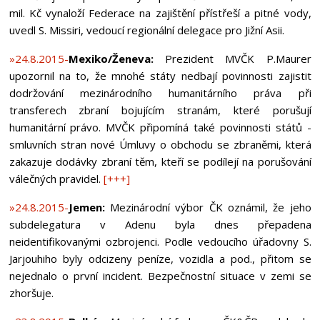
mil. Kč vynaloží Federace na zajištění přístřeší a pitné vody,
uvedl S. Missiri, vedoucí regionální delegace pro Jižní Asii.
»24.8.2015-
Mexiko/Ženeva:
Prezident MVČK P.Maurer
upozornil na to, že mnohé státy nedbají povinnosti zajistit
dodržování mezinárodního humanitárního práva při
transferech zbraní bojujícím stranám, které porušují
humanitární právo. MVČK připomíná také povinnosti států -
smluvních stran nové Úmluvy o obchodu se zbraněmi, která
zakazuje dodávky zbraní těm, kteří se podílejí na porušování
válečných pravidel.
[+++]
»24.8.2015-
Jemen:
Mezinárodní výbor ČK oznámil, že jeho
subdelegatura v Adenu byla dnes přepadena
neidentifikovanými ozbrojenci. Podle vedoucího úřadovny S.
Jarjouhiho byly odcizeny peníze, vozidla a pod., přitom se
nejednalo o první incident. Bezpečnostní situace v zemi se
zhoršuje.