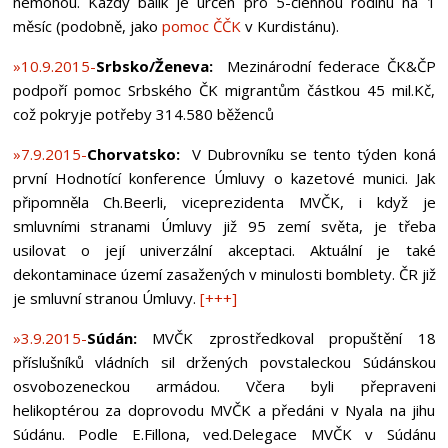
nemohou. Každý balík je určen pro 5-člennou rodinu na 1
měsíc (podobně, jako
pomoc ČČK
v Kurdistánu).
»10.9.2015-
Srbsko/Ženeva:
Mezinárodní federace ČK&ČP
podpoří pomoc Srbského ČK migrantům částkou 45 mil.Kč,
což pokryje potřeby 314.580 běženců
»7.9.2015-
Chorvatsko:
V Dubrovníku se tento týden koná
první Hodnotící konference Úmluvy o kazetové munici. Jak
připomněla Ch.Beerli, viceprezidenta MVČK, i když je
smluvními stranami Úmluvy již 95 zemí světa, je třeba
usilovat o její univerzální akceptaci. Aktuální je také
dekontaminace území zasažených v minulosti bomblety. ČR již
je smluvní stranou Úmluvy.
[+++]
»3.9.2015-
Súdán:
MVČK zprostředkoval propuštění 18
příslušníků vládních sil držených povstaleckou Súdánskou
osvobozeneckou armádou. Včera byli přepraveni
helikoptérou za doprovodu MVČK a předáni v Nyala na jihu
Súdánu. Podle E.Fillona, ved.Delegace MVČK v Súdánu