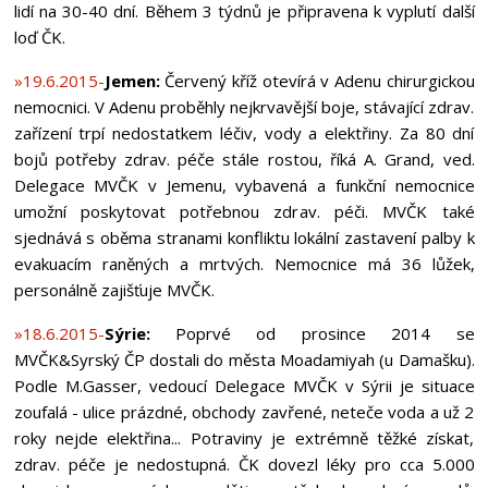
lidí na 30-40 dní. Během 3 týdnů je připravena k vyplutí další
loď ČK.
»19.6.2015-
Jemen:
Červený kříž otevírá v Adenu chirurgickou
nemocnici. V Adenu proběhly nejkrvavější boje, stávající zdrav.
zařízení trpí nedostatkem léčiv, vody a elektřiny. Za 80 dní
bojů potřeby zdrav. péče stále rostou, říká A. Grand, ved.
Delegace MVČK v Jemenu, vybavená a funkční nemocnice
umožní poskytovat potřebnou zdrav. péči. MVČK také
sjednává s oběma stranami konfliktu lokální zastavení palby k
evakuacím raněných a mrtvých. Nemocnice má 36 lůžek,
personálně zajišťuje MVČK.
»18.6.2015-
Sýrie:
Poprvé od prosince 2014 se
MVČK&Syrský ČP dostali do města Moadamiyah (u Damašku).
Podle M.Gasser, vedoucí Delegace MVČK v Sýrii je situace
zoufalá - ulice prázdné, obchody zavřené, neteče voda a už 2
roky nejde elektřina... Potraviny je extrémně těžké získat,
zdrav. péče je nedostupná. ČK dovezl léky pro cca 5.000