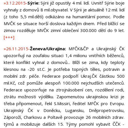
»3.12.2015-
Sýrie:
Sýrii již opustily 4 mil. lidí. Uvnitř Sýrie boje
vyhnaly z domovů 8 mil.obyvatel. V Sýrii je aktuálně 12 mil. lidí
(z toho 5,5 mil.dětí) odkázáno na humanitární pomoc. Podle
MVČK se situace horší doslova každým dnem. Před blížící se
zimou rozděluje MVČK zimní oblečení 300.000 dětí do 9 let.
[+++]
»26.11.2015-
Ženeva/Ukrajina:
MFČK&ČP a Ukrajinský ČK
upozorňují na zoufalou situaci 1,4 milionu vnitřních běženců,
které konflikt vyhnal z domovů... Blíží se zima, kdy teploty
klesnou na -20 st.C. Je potřeba topných těles, potravin a
mobilní zdr. péče. Federace podpoří Ukraj.ČK částkou 500
mil.Kč, což pomůže alespoň 100.000 nejchudších utečenců.
Federace upozorňuje na ztrojnásobení cen, rozdělení rodi,
ztrátu možnosti výdělku. Zapomenutou ukrajinskou krizi je
třeba připomenout, řekl S.Missiri, ředitel MFČK pro Evropu.
Ukrajinský ČK v Doněcku, Lugansku, Dněpropetrovsku,
Záporoží, Charkovu a Poltavě provozuje 26 mobilních zdrav.
týmů a mobilizuje dalších 15. Týmy pomohl vybavit ČČK -