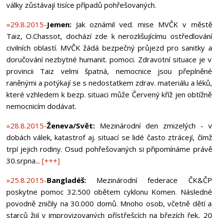
války zůstávají tisíce případů pohřešovaných.
»29.8.2015-
Jemen:
Jak oznámil ved. mise MVČK v městě
Taiz, O.Chassot, dochází zde k nerozlišujícímu ostředlování
civilních oblastí. MVČK žádá bezpečný průjezd pro sanitky a
doručování nezbytné humanit. pomoci. Zdravotní situace je v
provincii Taiz velmi špatná, nemocnice jsou přeplněné
raněnými a potýkají se s nedostatkem zdrav. materiálu a léků,
které vzhledem k bezp. situaci může Červený kříž jen obtížně
nemocnicím dodávat.
»28.8.2015-
Ženeva/Svět:
Mezinárodní den zmizelých - v
dobách válek, katastrof aj. situací se lidé často ztrácejí, čímž
trpí jejich rodiny. Osud pohřešovaných si připomínáme právě
30.srpna...
[+++]
»25.8.2015-
Bangladéš:
Mezinárodní federace ČK&ČP
poskytne pomoc 32.500 obětem cyklonu Komen. Následné
povodně zničily na 30.000 domů. Mnoho osob, včetně dětí a
starců žijí v improvizovaných přístřešcích na březích řek, 20