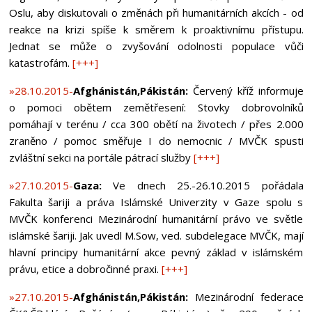
Oslu, aby diskutovali o změnách při humanitárních akcích - od
reakce na krizi spíše k směrem k proaktivnímu přístupu.
Jednat se může o zvyšování odolnosti populace vůči
katastrofám.
[+++]
»28.10.2015-
Afghánistán,Pákistán:
Červený kříž informuje
o pomoci obětem zemětřesení: Stovky dobrovolníků
pomáhají v terénu / cca 300 obětí na životech / přes 2.000
zraněno / pomoc směřuje I do nemocnic / MVČK spusti
zvláštní sekci na portále pátrací služby
[+++]
»27.10.2015-
Gaza:
Ve dnech 25.-26.10.2015 pořádala
Fakulta šariji a práva Islámské Univerzity v Gaze spolu s
MVČK konferenci Mezinárodní humanitární právo ve světle
islámské šariji. Jak uvedl M.Sow, ved. subdelegace MVČK, mají
hlavní principy humanitární akce pevný základ v islámském
právu, etice a dobročinné praxi.
[+++]
»27.10.2015-
Afghánistán,Pákistán:
Mezinárodní federace