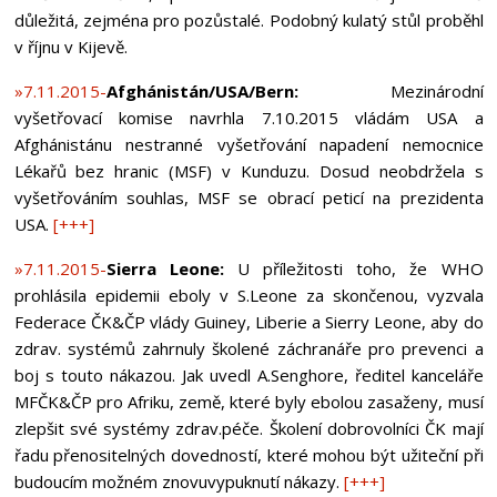
důležitá, zejména pro pozůstalé. Podobný kulatý stůl proběhl
v říjnu v Kijevě.
»7.11.2015-
Afghánistán/USA/Bern:
Mezinárodní
vyšetřovací komise navrhla 7.10.2015 vládám USA a
Afghánistánu nestranné vyšetřování napadení nemocnice
Lékařů bez hranic (MSF) v Kunduzu. Dosud neobdržela s
vyšetřováním souhlas, MSF se obrací peticí na prezidenta
USA.
[+++]
»7.11.2015-
Sierra Leone:
U příležitosti toho, že WHO
prohlásila epidemii eboly v S.Leone za skončenou, vyzvala
Federace ČK&ČP vlády Guiney, Liberie a Sierry Leone, aby do
zdrav. systémů zahrnuly školené záchranáře pro prevenci a
boj s touto nákazou. Jak uvedl A.Senghore, ředitel kanceláře
MFČK&ČP pro Afriku, země, které byly ebolou zasaženy, musí
zlepšit své systémy zdrav.péče. Školení dobrovolníci ČK mají
řadu přenositelných dovedností, které mohou být užiteční při
budoucím možném znovuvypuknutí nákazy.
[+++]