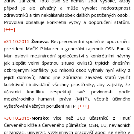
zdrav. zařízení. Toto číslo se nemusí zdát vysoké, každý
případ je ale závažný a může vyvolat nedostupnost
zdravotníků a tím nekolikanásobek dalších postižených osob...
Provolání obsahuje konkrétní výzvy a doporučení státům.
[+++]
»31.10.2015-
Ženeva:
Bezprecedentní společné upozornění:
prezident MVČK P.Maurer a generální tajemník OSN Ban Ki
Mun oslovili mezinárodní společenství s konkrétními návrhy
jak zlepšit velmi špatnou situaci civilistů trpících dnešními
ozbrojenými konflikty (60 milionů osob vyhnaly nyní války z
jejich domovů). Mimo jiné zdůraznili závazek států využít
kolektivně i individálně všechny prostředky, aby zajistily, že
účastníci konfliktu respektují své povinnosti podle
mezinárodního humanit. práva (MHP), včetně účinného
vyšetřování vážných porušení MHP.
[+++]
»30.10.2015-
Norsko:
Více než 300 účastníků z Hnutí
Červeného kříže a Červeného půlměsíce, OSN, EU, nevládních
organizací, univerzit, výzkumných pracovišť apod. se sešlo v