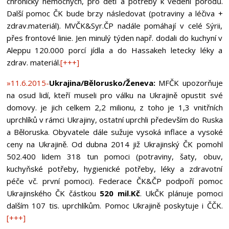
chronicky nemocných, pro děti a potřeby k vedení porodů.
Další pomoc ČK bude brzy následovat (potraviny a léčiva +
zdrav.materiál). MVČK&Syr.ČP nadále pomáhají v celé Sýrii,
přes frontové linie. Jen minulý týden např. dodali do kuchyní v
Aleppu 120.000 porcí jídla a do Hassakeh letecky léky a
zdrav. materiál.
[+++]
»11.6.2015-
Ukrajina/Bělorusko/Ženeva:
MFČK upozorňuje
na osud lidí, kteří museli pro válku na Ukrajině opustit své
domovy. je jich celkem 2,2 milionu, z toho je 1,3 vnitřních
uprchlíků v rámci Ukrajiny, ostatní uprchli především do Ruska
a Běloruska. Obyvatele dále sužuje vysoká inflace a vysoké
ceny na Ukrajině. Od dubna 2014 již Ukrajinský ČK pomohl
502.400 lidem 318 tun pomoci (potraviny, šaty, obuv,
kuchyňské potřeby, hygienické potřeby, léky a zdravotní
péče vč. první pomoci). Federace ČK&ČP podpoří pomoc
Ukrajinského ČK částkou
520 mil.Kč
. UkČK plánuje pomoci
dalším 107 tis. uprchlíkům. Pomoc Ukrajině poskytuje i ČČK.
[+++]