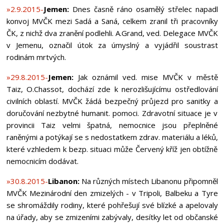
»2.9.2015-
Jemen:
Dnes časně ráno osamělý střelec napadl
konvoj MVČK mezi Sadá a Saná, celkem zranil tři pracovníky
ČK, z nichž dva zranění podlehli. A.Grand, ved. Delegace MVČK
v Jemenu, označil útok za úmyslný a vyjádřil soustrast
rodinám mrtvých.
»29.8.2015-
Jemen:
Jak oznámil ved. mise MVČK v městě
Taiz, O.Chassot, dochází zde k nerozlišujícímu ostředlování
civilních oblastí. MVČK žádá bezpečný průjezd pro sanitky a
doručování nezbytné humanit. pomoci. Zdravotní situace je v
provincii Taiz velmi špatná, nemocnice jsou přeplněné
raněnými a potýkají se s nedostatkem zdrav. materiálu a léků,
které vzhledem k bezp. situaci může Červený kříž jen obtížně
nemocnicím dodávat.
»30.8.2015-
Libanon:
Na různých místech Libanonu připomněl
MVČK Mezinárodní den zmizelých - v Tripoli, Balbeku a Tyre
se shromáždily rodiny, které pohřešují své blízké a apelovaly
na úřady, aby se zmizeními zabývaly, desítky let od občanské