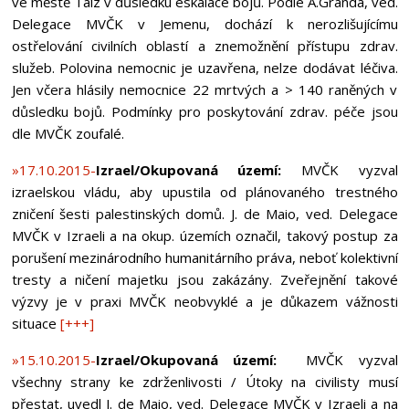
ve městě Taiz v důsledku eskalace bojů. Podle A.Granda, ved.
Delegace MVČK v Jemenu, dochází k nerozlišujícímu
ostřelování civilních oblastí a znemožnění přístupu zdrav.
služeb. Polovina nemocnic je uzavřena, nelze dodávat léčiva.
Jen včera hlásily nemocnice 22 mrtvých a > 140 raněných v
důsledku bojů. Podmínky pro poskytování zdrav. péče jsou
dle MVČK zoufalé.
»17.10.2015-
Izrael/Okupovaná území:
MVČK vyzval
izraelskou vládu, aby upustila od plánovaného trestného
zničení šesti palestinských domů. J. de Maio, ved. Delegace
MVČK v Izraeli a na okup. územích označil, takový postup za
porušení mezinárodního humanitárního práva, neboť kolektivní
tresty a ničení majetku jsou zakázány. Zveřejnění takové
výzvy je v praxi MVČK neobvyklé a je důkazem vážnosti
situace
[+++]
»15.10.2015-
Izrael/Okupovaná území:
MVČK vyzval
všechny strany ke zdrženlivosti / Útoky na civilisty musí
přestat, uvedl J. de Maio, ved. Delegace MVČK v Izraeli a na