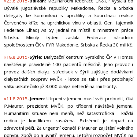
»23.8.2015-
Balkán:
Mezinárodní federace ČK&ČP vyslala do
Bývalé jugoslávské republiky Makedonie, Řecka a Srbska
delegáty ke komunikaci s uprchlíky a koordinaci reakce
Červeného kříže na uprchlickou vlnu v oblasti. Gen. tajemník
Federace Elhadj As Sy jednal na místě s ministrem práce
Srbska. Minulý týden zaslala Federace národním
společnostem ČK v FYR Makedonie, Srbska a Řecka 30 mil.Kč.
»18.8.2015-
Sýrie:
Dialyzační centrum Syrského ČP v Homsu
navštěvuje pravidelně 100 pacientů měsíčně. Jeho provoz i
provoz dalších dialyz. středisek v Sýrii zajišťuje dodávkami
dialyzačních souprav MVČK - letos se tak i přes probíhající
válku uskutečnilo již 3.000 dialýz nehledě na linii fronty.
»11.8.2015-
Jemen:
Utrpení v Jemenu musí svět probudit, říká
P.Maurer, prezident MVČK, po třídenní návštěvě Jemenu.
Humanitární situace není menší, než katastrofická - každá
rodina je konfliktem zasažena. Extrémní je dopad na
zdravotní péči. Za urgentní označil P.Maurer zajištění volného
pohybu zboží do a uvnitř Jemenu. Letošní rozpočet MVČK na