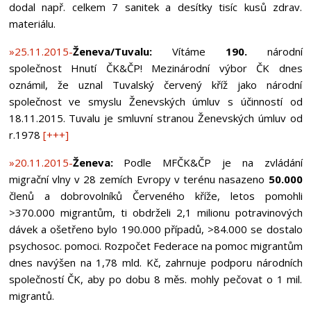
dodal např. celkem 7 sanitek a desítky tisíc kusů zdrav.
materiálu.
»25.11.2015-
Ženeva/Tuvalu:
Vítáme
190.
národní
společnost Hnutí ČK&ČP! Mezinárodní výbor ČK dnes
oznámil, že uznal Tuvalský červený kříž jako národní
společnost ve smyslu Ženevských úmluv s účinností od
18.11.2015. Tuvalu je smluvní stranou Ženevských úmluv od
r.1978
[+++]
»20.11.2015-
Ženeva:
Podle MFČK&ČP je na zvládání
migrační vlny v 28 zemích Evropy v terénu nasazeno
50.000
členů a dobrovolníků Červeného kříže, letos pomohli
>370.000 migrantům, ti obdrželi 2,1 milionu potravinových
dávek a ošetřeno bylo 190.000 případů, >84.000 se dostalo
psychosoc. pomoci. Rozpočet Federace na pomoc migrantům
dnes navýšen na 1,78 mld. Kč, zahrnuje podporu národních
společností ČK, aby po dobu 8 měs. mohly pečovat o 1 mil.
migrantů.