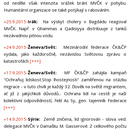
od neděle však intenzita srážek brání MVČK v pohybu.
Humanitární organizace se také potýkají s rabováním.
»25.9.2015-
Irák:
Na výskyt cholery v Bagdádu reagoval
MVČK. Např. v Ghammas a Qadisiyya distribuuje z tanků
nezávadnou pitnou vodu.
»24.9.2015-
Ženeva/Svět:
Mezinárodní federace ČK&ČP
vydala, jako každoročně, nezávislou Světovou zprávu o
katastrofách
[+++]
»17.9.2015-
Ženeva/Svět:
MF ČK&ČP zahájila kampaň
"Ochraňuj lidskost.Stop lhostejnosti" zaměřenou na otázku
migrace - v tuto chvíli je každý 32. člověk na světě migrantem,
ať již z jakýchkoli důvodů... Ochrana lidí na cestě je naší
kolektivní odpovědností, řekl As Sy, gen. tajemník Federace
[+++]
»14.9.2015-
Sýrie:
Země zničena, lid ignorován - slova ved.
delegace MVČK v Damašku M. Gasserové. Z celkového počtu