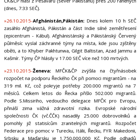
ČK&ČP hlásí z Pešáváru (sever Pákistánu) přes 200 raněných
(dnes, 7:33 SEČ).
»26.10.2015-
Afghánistán,Pákistán:
Dnes kolem 10 h SEČ
zasáhlo Afghánistá, Pákistán a část Indie silné zemětřesení
(epicentrum - Kábul). Afghánistánský a Pákistánský Červený
půlměsíc vyslal záchranné týmy na místa, kde jsou zjištěny
oběti, a to Khyber Pakhtunwa, Gilgit Baltistan, Azad Jammu a
Kašmír. Týmy ČP hlásily v 17.00 SEČ více než 100 mrtvých.
»23.10.2015-
Ženeva:
MFČK&ČP zvýšila na čtyřnásobek
rozpočet na podporu Řeckého ČK při pomoci migrantům - na
319 mil. Kč, což pokryje potřeby 200.000 migrantů na 7
měsíců. Celkem letos do Řecka přišlo 502.000 migrantů.
Podle S.Missiriho, vedoucího delegace MFČK pro Evropu,
přináší zima vážná zdravotní rizika. Evropské národní
společnosti ČK (vč.ČČK) nasadily 25.000 dobrovolníků a
pomohly již statisícům zranitelných migrantů. Rozpočet
Federace pro pomoc v Turecku, Itálii, Řecku, FYR Makedonii,
Srbsku a Maďarsku je 1.750.000.000 Kč. Podle odhadů