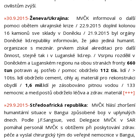
civilistům zvýší.
»30.9.2015-
Ženeva/Ukrajina:
MVČK informoval o další
pomoci obětem ukrajinské krize / 22.9.2015 doplnil kolonou
16 kamionů sve sklady v Doněcku / 21.9.2015 byl orgány
Doněcké lid.republiky informován, že jako jediná humanit.
organizace s mezinár. prvkem získal akreditaci pro další
činnost, stejně tak i v Luganské lid.rep. / Vsrpnu rozdělil v
Doněckém a Luganském regionu na obou stranách fronty
660
tun
potravin aj. potřeb / pomoc obdrželo
112 tis.
lidí / >
10tis. lidí obdrželo cement, cihly aj. materiál pro rekonstrukci
obydlí /
1,6 mil
.lidí je zásobováno pitnou vodou / 133
nemocnic a med.postů obdrželo léčiva a zdrav. materiál
[+++]
»29.9.2015-
Středoafrická republika:
MVČK hlásí zhoršení
humanitární situace v Bangui způsobené boji v uplynulých
dnech. Podle J.F.Sangsue, ved. Delegace MVČK v SAR
pomáhal personál MVČK s obtížemi při poskytování zdrav.
péče a vyslal chirurgický tým do veřejné nemocnice v Bangui,