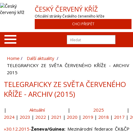
ČESKÝ ČERVENÝ KŘÍŽ
Oficiální stránky Českého červeného kříže
CHCI PŘISPĚT
Home
Další aktuality
TELEGRAFICKY ZE SVĚTA ČERVENÉHO KŘÍŽE - ARCHIV
2015
TELEGRAFICKY ZE SVĚTA ČERVENÉHO
KŘÍŽE - ARCHIV (2015)
|
Aktuální
|
2025
|
2024
|
2023
|
2022
|
2021
|
2020
|
2019
|
2018
|
2017
|
2
»30.12.2015-
Ženeva/Guinea:
Mezinárodní federace ČK&ČP