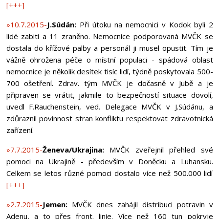
[+++]
»10.7.2015-
J.Súdán:
Při útoku na nemocnici v Kodok byli 2
lidé zabiti a 11 zraněno. Nemocnice podporovaná MVČK se
dostala do křížové palby a personál ji musel opustit. Tím je
vážně ohrožena péče o místní populaci - spádová oblast
nemocnice je několik desítek tisíc lidí, týdně poskytovala 500-
700 ošetření. Zdrav. tým MVČK je dočasně v Jubě a je
připraven se vrátit, jakmile to bezpečností situace dovolí,
uvedl F.Rauchenstein, ved. Delegace MVČK v J.Súdánu, a
zdůraznil povinnost stran konfliktu respektovat zdravotnická
zařízení.
»7.7.2015-
Ženeva/Ukrajina:
MVČK zveřejnil přehled své
pomoci na Ukrajině - především v Doněcku a Luhansku.
Celkem se letos různé pomoci dostalo více než 500.000 lidí
[+++]
»2.7.2015-
Jemen:
MVČK dnes zahájil distribuci potravin v
Adenu, a to přes front. linie. Více než 160 tun pokryje