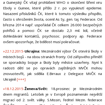
a Guinejský ČK vítají prohlášení WHO o skončení šíření viru
Eboly v Guinee, které přišlo 2 r. po vypuknutí epidemie.
Nasazení příslušníků ČK, které k tomuto výsledku přispělo,
často s ohrožením života, ocenil As Sy, gen. taj. Federace. Od
března 2014 např. uspořádal ČK celkem 26.000 bezpečných
pohřbů a pomoci ČK se dostalo 2,3 mil. lidí, včetně
dohledávání kontaktů, psychosoc. podpory ap. Federace
ovšem upozorňuje, že bdělost musí pokračovat.
»22.12.2015-
Ukrajina:
Mezinárodní výbor ČK otevírá školy v
místech bojů - na obou stranách fronty. Od zářijového příměří
se sporadicky bojuje a školy byly měsíce uzavřeny. Nyní k
radosti dětí se po opravách zajištěných MVČK mohou
znovuotevřít, jak sdělila E.Birraux z Delegace MVČK na
Ukrajině
[+++]
»18.12.2015-
Ženeva/Svět:
18.prosinec je Mezinárodním
dnem migrantů. Letošek je v Evropě poznamenán největší
migrací od 2. svět. války. S.Missiri, ředitel Mezin. federace