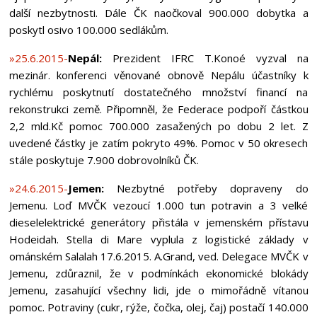
další nezbytnosti. Dále ČK naočkoval 900.000 dobytka a
poskytl osivo 100.000 sedlákům.
»25.6.2015-
Nepál:
Prezident IFRC T.Konoé vyzval na
mezinár. konferenci věnované obnově Nepálu účastníky k
rychlému poskytnutí dostatečného množství financí na
rekonstrukci země. Připomněl, že Federace podpoří částkou
2,2 mld.Kč pomoc 700.000 zasažených po dobu 2 let. Z
uvedené částky je zatím pokryto 49%. Pomoc v 50 okresech
stále poskytuje 7.900 dobrovolníků ČK.
»24.6.2015-
Jemen:
Nezbytné potřeby dopraveny do
Jemenu. Loď MVČK vezoucí 1.000 tun potravin a 3 velké
dieselelektrické generátory přistála v jemenském přístavu
Hodeidah. Stella di Mare vyplula z logistické základy v
ománském Salalah 17.6.2015. A.Grand, ved. Delegace MVČK v
Jemenu, zdůraznil, že v podmínkách ekonomické blokády
Jemenu, zasahující všechny lidi, jde o mimořádně vítanou
pomoc. Potraviny (cukr, rýže, čočka, olej, čaj) postačí 140.000