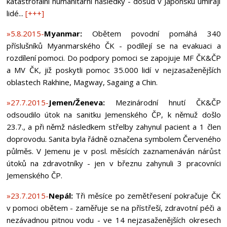
katastrofální humanitární následky - dosud v Japonsku umírají
lidé...
[+++]
»5.8.2015-
Myanmar:
Obětem povodní pomáhá 340
příslušníků Myanmarského ČK - podílejí se na evakuaci a
rozdílení pomoci. Do podpory pomoci se zapojuje MF ČK&ČP
a MV ČK, již poskytli pomoc 35.000 lidí v nejzasaženějších
oblastech Rakhine, Magway, Sagaing a Chin.
»27.7.2015-
Jemen/Ženeva:
Mezinárodní hnutí ČK&ČP
odsoudilo útok na sanitku Jemenského ČP, k němuž došlo
23.7., a při němž následkem střelby zahynul pacient a 1 člen
doprovodu. Sanita byla řádně označena symbolem Červeného
půlměs. V Jemenu je v posl. měsících zaznamenáván nárůst
útoků na zdravotníky - jen v březnu zahynuli 3 pracovníci
Jemenského ČP.
»23.7.2015-
Nepál:
Tři měsíce po zemětřesení pokračuje ČK
v pomoci obětem - zaměřuje se na přístřeší, zdravotní péči a
nezávadnou pitnou vodu - ve 14 nejzasaženějších okresech