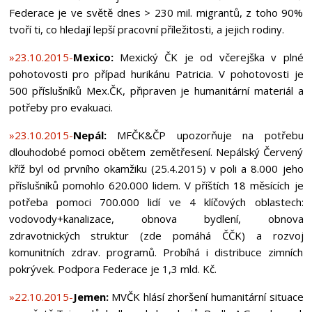
Federace je ve světě dnes > 230 mil. migrantů, z toho 90%
tvoří ti, co hledají lepší pracovní příležitosti, a jejich rodiny.
»23.10.2015-
Mexico:
Mexický ČK je od včerejška v plné
pohotovosti pro případ hurikánu Patricia. V pohotovosti je
500 příslušníků Mex.ČK, připraven je humanitární materiál a
potřeby pro evakuaci.
»23.10.2015-
Nepál:
MFČK&ČP upozorňuje na potřebu
dlouhodobé pomoci obětem zemětřesení. Nepálský Červený
kříž byl od prvního okamžiku (25.4.2015) v poli a 8.000 jeho
příslušníků pomohlo 620.000 lidem. V příštích 18 měsících je
potřeba pomoci 700.000 lidí ve 4 klíčových oblastech:
vodovody+kanalizace, obnova bydlení, obnova
zdravotnických struktur (zde pomáhá ČČK) a rozvoj
komunitních zdrav. programů. Probíhá i distribuce zimních
pokrývek. Podpora Federace je 1,3 mld. Kč.
»22.10.2015-
Jemen:
MVČK hlásí zhoršení humanitární situace