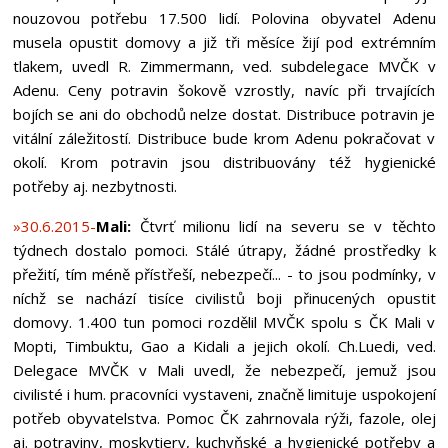
nouzovou potřebu 17.500 lidí. Polovina obyvatel Adenu
musela opustit domovy a již tři měsíce žijí pod extrémním
tlakem, uvedl R. Zimmermann, ved. subdelegace MVČK v
Adenu. Ceny potravin šokově vzrostly, navíc při trvajících
bojích se ani do obchodů nelze dostat. Distribuce potravin je
vitální záležitostí. Distribuce bude krom Adenu pokračovat v
okolí. Krom potravin jsou distribuovány též hygienické
potřeby aj. nezbytnosti.
»30.6.2015-
Mali:
Čtvrť milionu lidí na severu se v těchto
týdnech dostalo pomoci. Stálé útrapy, žádné prostředky k
přežití, tím méně přístřeší, nebezpečí... - to jsou podmínky, v
níchž se nachází tisíce civilistů boji přinucených opustit
domovy. 1.400 tun pomoci rozdělil MVČK spolu s ČK Mali v
Mopti, Timbuktu, Gao a Kidali a jejich okolí. Ch.Luedi, ved.
Delegace MVČK v Mali uvedl, že nebezpečí, jemuž jsou
civilisté i hum. pracovníci vystaveni, značně limituje uspokojení
potřeb obyvatelstva. Pomoc ČK zahrnovala rýži, fazole, olej
aj. potraviny, moskytiery, kuchyňské a hygienické potřeby a