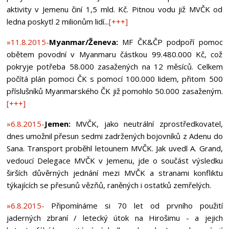
aktivity v Jemenu činí 1,5 mld. Kč. Pitnou vodu již MVČK od
ledna poskytl 2 milionům lidí...
[+++]
»11.8.2015-
Myanmar/Ženeva:
MF ČK&ČP podpoří pomoc
obětem povodní v Myanmaru částkou 99.480.000 Kč, což
pokryje potřeba 58.000 zasažených na 12 měsíců. Celkem
počítá plán pomoci ČK s pomocí 100.000 lidem, přitom 500
příslušníků Myanmarského ČK již pomohlo 50.000 zasaženým.
[+++]
»6.8.2015-
Jemen:
MVČK, jako neutrální zprostředkovatel,
dnes umožnil přesun sedmi zadržených bojovníků z Adenu do
Sana. Transport proběhl letounem MVČK. Jak uvedl A. Grand,
vedoucí Delegace MVČK v Jemenu, jde o součást výsledku
širších důvěrných jednání mezi MVČK a stranami konfliktu
týkajících se přesunů vězňů, raněných i ostatků zemřelých.
»6.8.2015-
Připomínáme si 70 let od prvního použití
jaderných zbraní / letecký útok na Hirošimu - a jejich