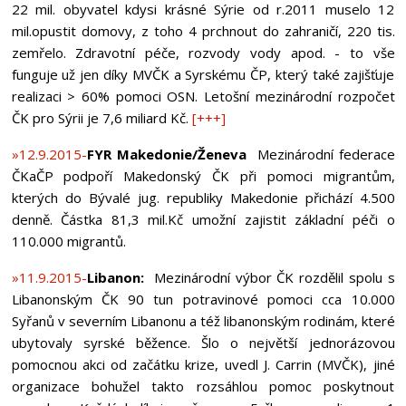
22 mil. obyvatel kdysi krásné Sýrie od r.2011 muselo 12
mil.opustit domovy, z toho 4 prchnout do zahraničí, 220 tis.
zemřelo. Zdravotní péče, rozvody vody apod. - to vše
funguje už jen díky MVČK a Syrskému ČP, který také zajišťuje
realizaci > 60% pomoci OSN. Letošní mezinárodní rozpočet
ČK pro Sýrii je 7,6 miliard Kč.
[+++]
»12.9.2015-
FYR Makedonie/Ženeva
Mezinárodní federace
ČKaČP podpoří Makedonský ČK při pomoci migrantům,
kterých do Bývalé jug. republiky Makedonie přichází 4.500
denně. Částka 81,3 mil.Kč umožní zajistit základní péči o
110.000 migrantů.
»11.9.2015-
Libanon:
Mezinárodní výbor ČK rozdělil spolu s
Libanonským ČK 90 tun potravinové pomoci cca 10.000
Syřanů v severním Libanonu a též libanonským rodinám, které
ubytovaly syrské běžence. Šlo o největší jednorázovou
pomocnou akci od začátku krize, uvedl J. Carrin (MVČK), jiné
organizace bohužel takto rozsáhlou pomoc poskytnout