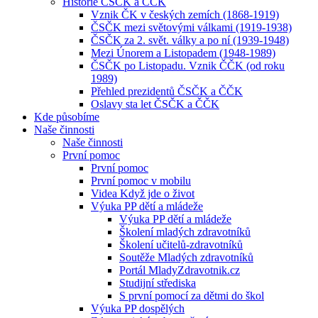
Historie ČSČK a ČČK
Vznik ČK v českých zemích (1868-1919)
ČSČK mezi světovými válkami (1919-1938)
ČSČK za 2. svět. války a po ní (1939-1948)
Mezi Únorem a Listopadem (1948-1989)
ČSČK po Listopadu. Vznik ČČK (od roku
1989)
Přehled prezidentů ČSČK a ČČK
Oslavy sta let ČSČK a ČČK
Kde působíme
Naše činnosti
Naše činnosti
První pomoc
První pomoc
První pomoc v mobilu
Videa Když jde o život
Výuka PP dětí a mládeže
Výuka PP dětí a mládeže
Školení mladých zdravotníků
Školení učitelů-zdravotníků
Soutěže Mladých zdravotníků
Portál MladyZdravotnik.cz
Studijní střediska
S první pomocí za dětmi do škol
Výuka PP dospělých