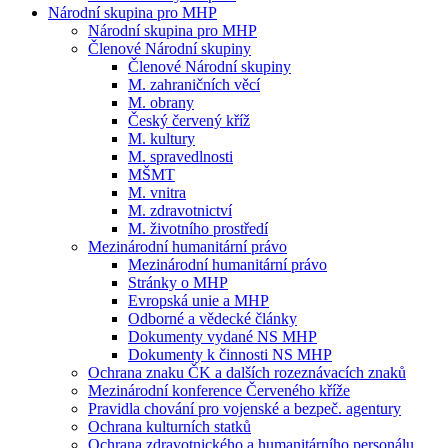
Národní skupina pro MHP
Národní skupina pro MHP
Členové Národní skupiny
Členové Národní skupiny
M. zahraničních věcí
M. obrany
Český červený kříž
M. kultury
M. spravedlnosti
MŠMT
M. vnitra
M. zdravotnictví
M. životního prostředí
Mezinárodní humanitární právo
Mezinárodní humanitární právo
Stránky o MHP
Evropská unie a MHP
Odborné a vědecké články
Dokumenty vydané NS MHP
Dokumenty k činnosti NS MHP
Ochrana znaku ČK a dalších rozeznávacích znaků
Mezinárodní konference Červeného kříže
Pravidla chování pro vojenské a bezpeč. agentury
Ochrana kulturních statků
Ochrana zdravotnického a humanitárního personálu