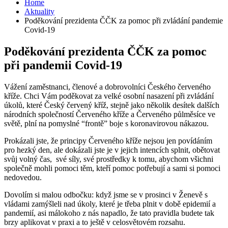
Home
Aktuality
Poděkování prezidenta ČČK za pomoc při zvládání pandemie
Covid-19
Poděkování prezidenta ČČK za pomoc
při pandemii Covid-19
Vážení zaměstnanci, členové a dobrovolníci Českého červeného
kříže. Chci Vám poděkovat za velké osobní nasazení při zvládání
úkolů, které Český červený kříž, stejně jako několik desítek dalších
národních společností Červeného kříže a Červeného půlměsíce ve
světě, plní na pomyslné “frontě” boje s koronavirovou nákazou.
Prokázali jste, že principy Červeného kříže nejsou jen povídáním
pro hezký den, ale dokázali jste je v jejich intencích splnit, obětovat
svůj volný čas, své síly, své prostředky k tomu, abychom všichni
společně mohli pomoci těm, kteří pomoc potřebují a sami si pomoci
nedovedou.
Dovolím si malou odbočku: když jsme se v prosinci v Ženevě s
vládami zamýšleli nad úkoly, které je třeba plnit v době epidemií a
pandemií, asi málokoho z nás napadlo, že tato pravidla budete tak
brzy aplikovat v praxi a to ještě v celosvětovém rozsahu.