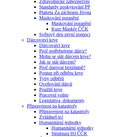
Zdravotnické zabezpečení
Standardy poskytování PP
Plaketa Za záchranu života
Maskování poranění
Maskování poranění
Kurz Maskér ČČK
Světový den první pomoci
Dárcovství krve
Dárcovství krve
Proč potřebujeme dárce?
Mohu se stát dárcem krve?
Jak se stát dárcem?
Proč darovat bezplatně?
Postup při odběru krve
Typy odběrů
Oceňování dárců
Použití krve
Pracovní volno
Legislativa, dokumenty
Připravenost na katastrofy
Připravenost na katastrofy
Zvládneš to!
Humanitární jednotky
Humanitární jednotky
Struktura HJ ČČK