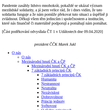
Pandemie zasáhly lidstvo mnohokrát, pokaždé se ukázal význam
mezilidské solidarity, a já jsem velice rád, že i dnes vidím, že tato
solidarita funguje a že nám pomůže překovat tuto situaci a úspěšně ji
zvládnout. Děkuji všem těm jedincům i společnostem a institucím,
které nás finančně či materiálně podporují a pomáhají nám pomáhat.
[Část poděkování odvysílala ČT 1 v Událostech dne 09.04.2020]
prezident ČČK Marek Jukl
O nás
O nás
Mezinárodní hnutí ČK a ČP
Mezinárodní hnutí ČK a ČP
7 základních principů ČK
7 základních principů ČK
Humanita
Nestrannost
Neutralita
Nezávislost
Dobrovolnost
Princip jednoty
Světovost