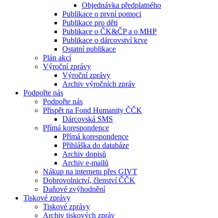
Objednávka předplatného
Publikace o první pomoci
Publikace pro děti
Publikace o ČK&ČP a o MHP
Publikace o dárcovství krve
Ostatní publikace
Plán akcí
Výroční zprávy
Výroční zprávy
Archiv výročních zpráv
Podpořte nás
Podpořte nás
Přispět na Fond Humanity ČČK
Dárcovská SMS
Přímá korespondence
Přímá korespondence
Přihláška do databáze
Archiv dopisů
Archiv e-mailů
Nákup na internetu přes GIVT
Dobrovolnictví, členství ČČK
Daňové zvýhodnění
Tiskové zprávy
Tiskové zprávy
Archiv tiskových zpráv