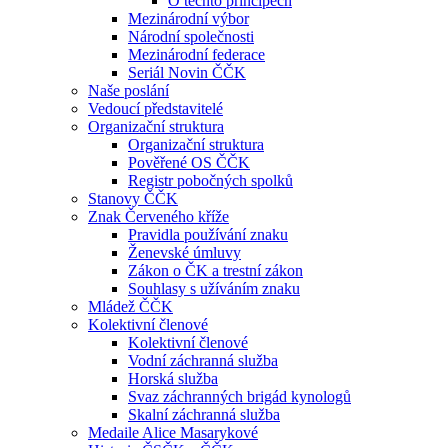
O těchto principech
Mezinárodní výbor
Národní společnosti
Mezinárodní federace
Seriál Novin ČČK
Naše poslání
Vedoucí představitelé
Organizační struktura
Organizační struktura
Pověřené OS ČČK
Registr pobočných spolků
Stanovy ČČK
Znak Červeného kříže
Pravidla používání znaku
Ženevské úmluvy
Zákon o ČK a trestní zákon
Souhlasy s užíváním znaku
Mládež ČČK
Kolektivní členové
Kolektivní členové
Vodní záchranná služba
Horská služba
Svaz záchranných brigád kynologů
Skalní záchranná služba
Medaile Alice Masarykové