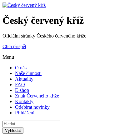
Český červený kříž
Oficiální stránky Českého červeného kříže
Chci přispět
Menu
O nás
Naše činnosti
Aktuality
FAQ
E-shop
Znak Červeného kříže
Kontakty
Odebírat novinky
Přihlášení