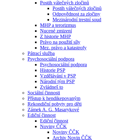
Postih válečných zločinů
Postih válečných zločinů
Odpovědnost za zločiny
Mezinárodní trestní soud
MHP a terorizmus
Nucené zmizení
Z historie MHP
Právo na použití síly
Mez. právo a katastrofy
Pátrací služba
Psychosociální podpora
Psychosociální podpora
Historie PSP
Vzdělávání v PSP
Národní tým PSP
Zvládneš to
Sociální činnosti
Přístup k hendikepovaným
Rekondiční pobyty pro děti
Zámek A. G. Masarykové
Ediční činnost
Ediční činnost
Noviny ČČK
Noviny ČČK
Archiv Novin ČČK