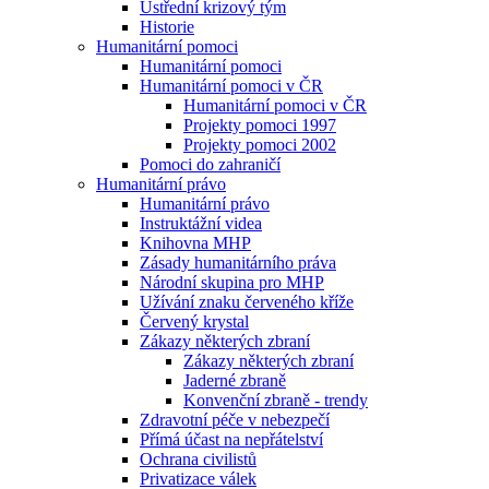
Ústřední krizový tým
Historie
Humanitární pomoci
Humanitární pomoci
Humanitární pomoci v ČR
Humanitární pomoci v ČR
Projekty pomoci 1997
Projekty pomoci 2002
Pomoci do zahraničí
Humanitární právo
Humanitární právo
Instruktážní videa
Knihovna MHP
Zásady humanitárního práva
Národní skupina pro MHP
Užívání znaku červeného kříže
Červený krystal
Zákazy některých zbraní
Zákazy některých zbraní
Jaderné zbraně
Konvenční zbraně - trendy
Zdravotní péče v nebezpečí
Přímá účast na nepřátelství
Ochrana civilistů
Privatizace válek